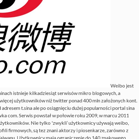
Weibo jest
inach istnieje kilkadziesiąt serwisów mikro blogowych, a
 więcej użytkowników niż twitter ponad 400 mln założonych kont.
resem t.sina ale po osiągnięciu dużej popularności portal sina
ka com. Serwis powstał w połowie roku 2009, w marcu 2011
żytkowników. Nie tylko 'zwykli’ użytkownicy używają weibo,
fili firmowych, są tez znani aktorzy i piosenkarze, zarówno z
 Tajwanu. Użytkownicy maja ograniczenie do 140 znakowego