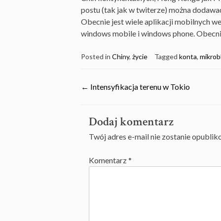
postu (tak jak w twiterze) można dodawać 
Obecnie jest wiele aplikacji mobilnych w
windows mobile i windows phone. Obecnie
Posted in
Chiny
,
życie
Tagged
konta
,
mikrob
Post
←
Intensyfikacja terenu w Tokio
navigation
Dodaj komentarz
Twój adres e-mail nie zostanie opublik
Komentarz
*