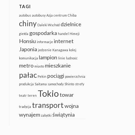
TAGI
autobus
autobusy
Azja
centrum
Chiba
chiny
dzielnice
Daleki Wschód
gospodarka
giełda
handel
Himeji
Honsiu
internet
informacje
Japonia
jedzenie
Kanagawa
kolej
lampion
komunikacja
linie
ludność
metro
mieszkanie
miasto
pałac
pociągi
Pekin
powierzchnia
produkcja
Saitama
samochody
Shinto
strefy
Tokio
towar
teatr
teren
transport
wojna
tradycja
wynajem
świątynia
zabytki