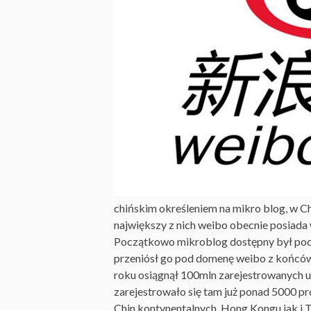
chińskim określeniem na mikro blog, w Ch
największy z nich weibo obecnie posiada
Początkowo mikroblog dostępny był pod ad
przeniósł go pod domenę weibo z końców
roku osiągnął 100mln zarejestrowanych u
zarejestrowało się tam już ponad 5000 pro
Chin kontynentalnych, Hong Kongu jak i