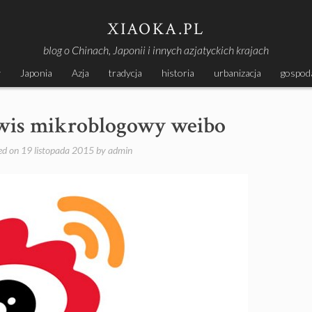
XIAOKA.PL
blog o Chinach, Japonii i innych azjatyckich krajach
y
Japonia
Azja
tradycja
historia
urbanizacja
gospod
rwis mikroblogowy weibo
ed on
19 listopada 2015
by
admin