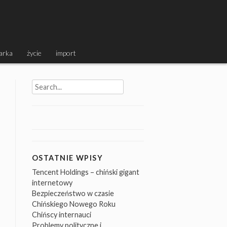
arka
życie
import
Search
for:
OSTATNIE WPISY
Tencent Holdings – chiński gigant
internetowy
Bezpieczeństwo w czasie
Chińskiego Nowego Roku
Chińscy internauci
Problemy polityczne i