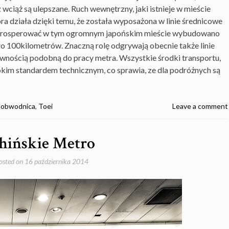
z wciąż są ulepszane. Ruch wewnętrzny, jaki istnieje w mieście
óra działa dzięki temu, że została wyposażona w linie średnicowe
 prosperować w tym ogromnym japońskim mieście wybudowano
oło 100kilometrów. Znaczną rolę odgrywają obecnie także linie
sywnością podobną do pracy metra. Wszystkie środki transportu,
sokim standardem technicznym, co sprawia, ze dla podróżnych są
,
obwodnica
,
Toei
Leave a comment
hińskie Metro
osted on
16 października 2014