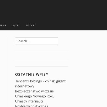
arka
życie
import
Search
for:
OSTATNIE WPISY
Tencent Holdings – chiński gigant
internetowy
Bezpieczeństwo w czasie
Chińskiego Nowego Roku
Chińscy internauci
Problemy polityczne i