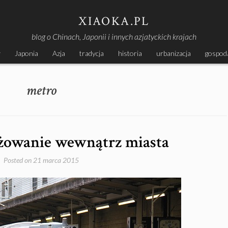
XIAOKA.PL
blog o Chinach, Japonii i innych azjatyckich krajach
y
Japonia
Azja
tradycja
historia
urbanizacja
gospod
metro
żowanie wewnątrz miasta
Posted on
21 marca 2015