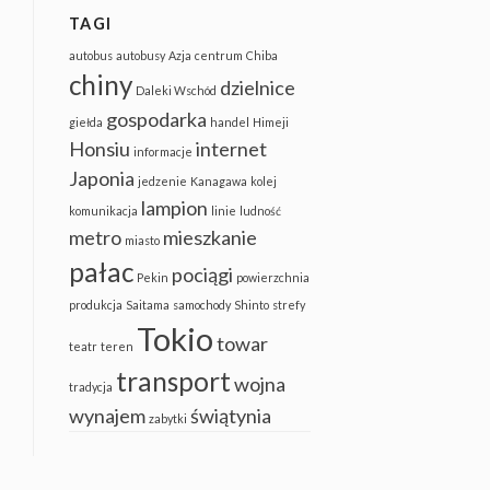
TAGI
autobus
autobusy
Azja
centrum
Chiba
chiny
dzielnice
Daleki Wschód
gospodarka
giełda
handel
Himeji
Honsiu
internet
informacje
Japonia
jedzenie
Kanagawa
kolej
lampion
komunikacja
linie
ludność
metro
mieszkanie
miasto
pałac
pociągi
Pekin
powierzchnia
produkcja
Saitama
samochody
Shinto
strefy
Tokio
towar
teatr
teren
transport
wojna
tradycja
wynajem
świątynia
zabytki