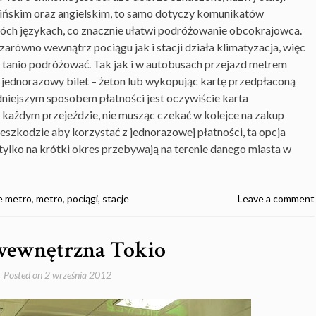
ińskim oraz angielskim, to samo dotyczy komunikatów
ch językach, co znacznie ułatwi podróżowanie obcokrajowca.
, zarówno wewnątrz pociągu jak i stacji działa klimatyzacja, więc
tanio podróżować. Tak jak i w autobusach przejazd metrem
jednorazowy bilet – żeton lub wykopując kartę przedpłaconą
niejszym sposobem płatności jest oczywiście karta
każdym przejeździe, nie musząc czekać w kolejce na zakup
rzeszkodzie aby korzystać z jednorazowej płatności, ta opcja
 tylko na krótki okres przebywają na terenie danego miasta w
e metro
,
metro
,
pociągi
,
stacje
Leave a comment
 wewnętrzna Tokio
Posted on
2 września 2012