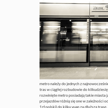
metro należy do jednych z najnowocześnie
tras w ciągłej rozbudowie do kilkudziesięci
rozwinięte metro posiadają takie miasta j
przejazdów różnią się one w zależności od
1zł polski) do kilku yuan za dłuższą tras