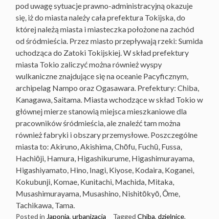
pod uwagę sytuacje prawno-administracyjną okazuje
się, iż do miasta należy cała prefektura Tokijska, do
której należą miasta i miasteczka położone na zachód
od śródmieścia. Przez miasto przepływają rzeki: Sumida
uchodząca do Zatoki Tokijskiej. W skład prefektury
miasta Tokio zaliczyć można również wyspy
wulkaniczne znajdujące się na oceanie Pacyficznym,
archipelag Nampo oraz Ogasawara. Prefektury: Chiba,
Kanagawa, Saitama. Miasta wchodzące w skład Tokio w
głównej mierze stanowią miejsca mieszkaniowe dla
pracowników śródmieścia, ale znaleźć tam można
również fabryki i obszary przemysłowe. Poszczególne
miasta to: Akiruno, Akishima, Chōfu, Fuchū, Fussa,
Hachiōji, Hamura, Higashikurume, Higashimurayama,
Higashiyamato, Hino, Inagi, Kiyose, Kodaira, Koganei,
Kokubunji, Komae, Kunitachi, Machida, Mitaka,
Musashimurayama, Musashino, Nishitōkyō, Ōme,
Tachikawa, Tama.
Posted in
Japonia
,
urbanizacja
Tagged
Chiba
,
dzielnice
,