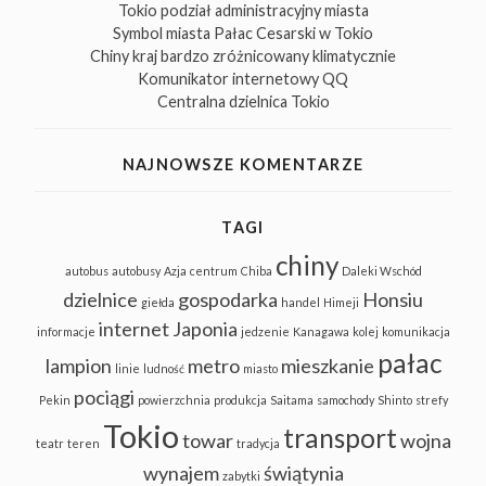
Tokio podział administracyjny miasta
Symbol miasta Pałac Cesarski w Tokio
Chiny kraj bardzo zróżnicowany klimatycznie
Komunikator internetowy QQ
Centralna dzielnica Tokio
NAJNOWSZE KOMENTARZE
TAGI
chiny
autobus
autobusy
Azja
centrum
Chiba
Daleki Wschód
dzielnice
gospodarka
Honsiu
giełda
handel
Himeji
internet
Japonia
informacje
jedzenie
Kanagawa
kolej
komunikacja
pałac
lampion
metro
mieszkanie
linie
ludność
miasto
pociągi
Pekin
powierzchnia
produkcja
Saitama
samochody
Shinto
strefy
Tokio
transport
towar
wojna
teatr
teren
tradycja
wynajem
świątynia
zabytki