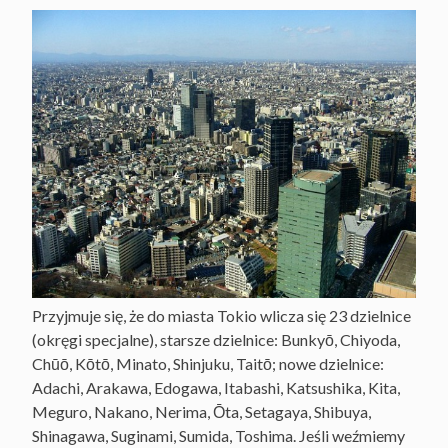
Przyjmuje się, że do miasta Tokio wlicza się 23 dzielnice
(okręgi specjalne), starsze dzielnice: Bunkyō, Chiyoda,
Chūō, Kōtō, Minato, Shinjuku, Taitō; nowe dzielnice:
Adachi, Arakawa, Edogawa, Itabashi, Katsushika, Kita,
Meguro, Nakano, Nerima, Ōta, Setagaya, Shibuya,
Shinagawa, Suginami, Sumida, Toshima. Jeśli weźmiemy