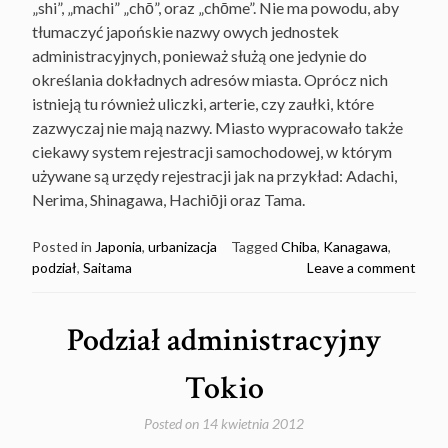
„shi”, „machi” „chō”, oraz „chōme”. Nie ma powodu, aby
tłumaczyć japońskie nazwy owych jednostek
administracyjnych, ponieważ służą one jedynie do
określania dokładnych adresów miasta. Oprócz nich
istnieją tu również uliczki, arterie, czy zaułki, które
zazwyczaj nie mają nazwy. Miasto wypracowało także
ciekawy system rejestracji samochodowej, w którym
używane są urzędy rejestracji jak na przykład: Adachi,
Nerima, Shinagawa, Hachiōji oraz Tama.
Posted in
Japonia
,
urbanizacja
Tagged
Chiba
,
Kanagawa
,
podział
,
Saitama
Leave a comment
Podział administracyjny
Tokio
Posted on
14 kwietnia 2012