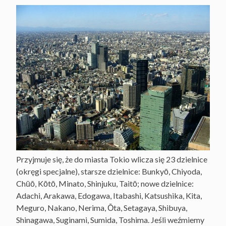
Przyjmuje się, że do miasta Tokio wlicza się 23 dzielnice
(okręgi specjalne), starsze dzielnice: Bunkyō, Chiyoda,
Chūō, Kōtō, Minato, Shinjuku, Taitō; nowe dzielnice:
Adachi, Arakawa, Edogawa, Itabashi, Katsushika, Kita,
Meguro, Nakano, Nerima, Ōta, Setagaya, Shibuya,
Shinagawa, Suginami, Sumida, Toshima. Jeśli weźmiemy