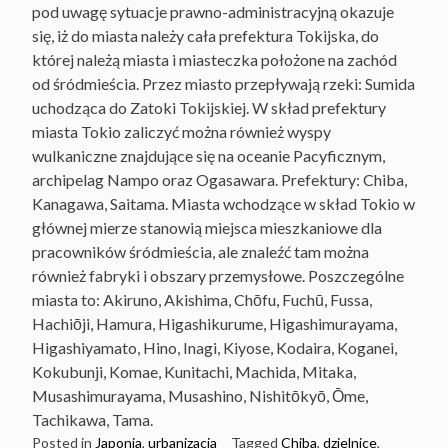
pod uwagę sytuacje prawno-administracyjną okazuje
się, iż do miasta należy cała prefektura Tokijska, do
której należą miasta i miasteczka położone na zachód
od śródmieścia. Przez miasto przepływają rzeki: Sumida
uchodząca do Zatoki Tokijskiej. W skład prefektury
miasta Tokio zaliczyć można również wyspy
wulkaniczne znajdujące się na oceanie Pacyficznym,
archipelag Nampo oraz Ogasawara. Prefektury: Chiba,
Kanagawa, Saitama. Miasta wchodzące w skład Tokio w
głównej mierze stanowią miejsca mieszkaniowe dla
pracowników śródmieścia, ale znaleźć tam można
również fabryki i obszary przemysłowe. Poszczególne
miasta to: Akiruno, Akishima, Chōfu, Fuchū, Fussa,
Hachiōji, Hamura, Higashikurume, Higashimurayama,
Higashiyamato, Hino, Inagi, Kiyose, Kodaira, Koganei,
Kokubunji, Komae, Kunitachi, Machida, Mitaka,
Musashimurayama, Musashino, Nishitōkyō, Ōme,
Tachikawa, Tama.
Posted in
Japonia
,
urbanizacja
Tagged
Chiba
,
dzielnice
,