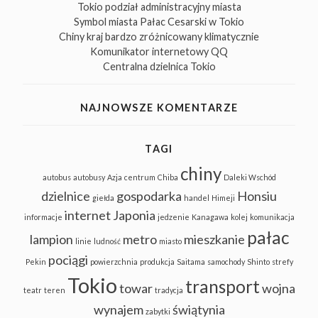
Tokio podział administracyjny miasta
Symbol miasta Pałac Cesarski w Tokio
Chiny kraj bardzo zróżnicowany klimatycznie
Komunikator internetowy QQ
Centralna dzielnica Tokio
NAJNOWSZE KOMENTARZE
TAGI
chiny
autobus
autobusy
Azja
centrum
Chiba
Daleki Wschód
dzielnice
gospodarka
Honsiu
giełda
handel
Himeji
internet
Japonia
informacje
jedzenie
Kanagawa
kolej
komunikacja
pałac
lampion
metro
mieszkanie
linie
ludność
miasto
pociągi
Pekin
powierzchnia
produkcja
Saitama
samochody
Shinto
strefy
Tokio
transport
towar
wojna
teatr
teren
tradycja
wynajem
świątynia
zabytki