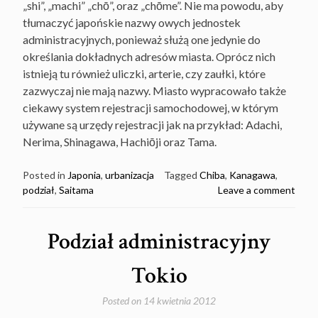
„shi”, „machi” „chō”, oraz „chōme”. Nie ma powodu, aby
tłumaczyć japońskie nazwy owych jednostek
administracyjnych, ponieważ służą one jedynie do
określania dokładnych adresów miasta. Oprócz nich
istnieją tu również uliczki, arterie, czy zaułki, które
zazwyczaj nie mają nazwy. Miasto wypracowało także
ciekawy system rejestracji samochodowej, w którym
używane są urzędy rejestracji jak na przykład: Adachi,
Nerima, Shinagawa, Hachiōji oraz Tama.
Posted in
Japonia
,
urbanizacja
Tagged
Chiba
,
Kanagawa
,
podział
,
Saitama
Leave a comment
Podział administracyjny
Tokio
Posted on
14 kwietnia 2012