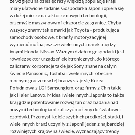
ze względu na dziesięć razy większą populację kraju
miały ułatwione zadanie. Gospodarka Japonii opiera się
w dużej mierze na sektorze nowych technologii,
przemyśle maszynowym i eksporcie za granicę. Chyba
wszyscy znamy takie marki jak Toyota – produkująca
samochody osobowe, z branży motoryzacyjnej
wymienić można jeszcze wiele innych marek między
innymi Honda, Nissan. Ważnym działem gospodarki jest
również sektor urządzeń elektronicznych, do którego
zaliczamy korporacje takie jak Sony, znane na całym
świecie Panasonic, Toshiba i wiele innych, obecnie
mocnym graczem w tej branży staje się Korea
Południowa z LG i Samsungiem, oraz firmy z Chin takie
jak Haier, Lenovo, Midea i wiele innych. Japonia to także
kraj gdzie patentowanie rozwiązań oraz badania nad
nowymi technologiami zaliczyć możemy do światowej
czołówki. Przemysł, koleje szybkich prędkości, statki, i
wiele innych branż uczyniły z Japonii jeden z najbardziej
rozwiniętych krajów na świecie, wyznaczający trendy