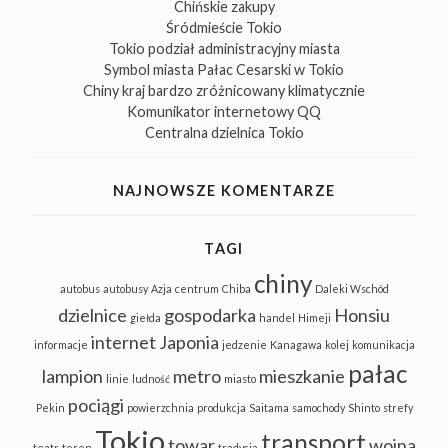
Chińskie zakupy
Śródmieście Tokio
Tokio podział administracyjny miasta
Symbol miasta Pałac Cesarski w Tokio
Chiny kraj bardzo zróżnicowany klimatycznie
Komunikator internetowy QQ
Centralna dzielnica Tokio
NAJNOWSZE KOMENTARZE
TAGI
chiny
autobus
autobusy
Azja
centrum
Chiba
Daleki Wschód
dzielnice
gospodarka
Honsiu
giełda
handel
Himeji
internet
Japonia
informacje
jedzenie
Kanagawa
kolej
komunikacja
pałac
lampion
metro
mieszkanie
linie
ludność
miasto
pociągi
Pekin
powierzchnia
produkcja
Saitama
samochody
Shinto
strefy
Tokio
transport
towar
wojna
teatr
teren
tradycja