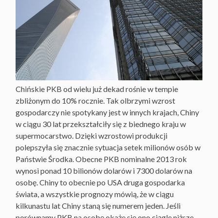
Chińskie PKB od wielu już dekad rośnie w tempie
zbliżonym do 10% rocznie. Tak olbrzymi wzrost
gospodarczy nie spotykany jest w innych krajach, Chiny
w ciągu 30 lat przekształciły się z biednego kraju w
supermocarstwo. Dzięki wzrostowi produkcji
polepszyła się znacznie sytuacja setek milionów osób w
Państwie Środka. Obecne PKB nominalne 2013 rok
wynosi ponad 10 bilionów dolarów i 7300 dolarów na
osobę. Chiny to obecnie po USA druga gospodarka
świata, a wszystkie prognozy mówią, że w ciągu
kilkunastu lat Chiny staną się numerem jeden. Jeśli
porównamy PKB na osobę okaże się ono ciągle niższe