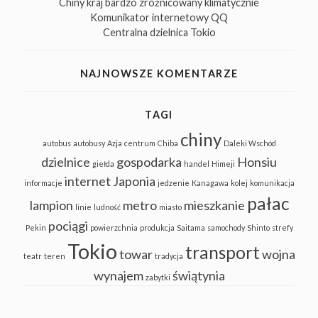
Chiny kraj bardzo zróżnicowany klimatycznie
Komunikator internetowy QQ
Centralna dzielnica Tokio
NAJNOWSZE KOMENTARZE
TAGI
chiny
autobus
autobusy
Azja
centrum
Chiba
Daleki Wschód
dzielnice
gospodarka
Honsiu
giełda
handel
Himeji
internet
Japonia
informacje
jedzenie
Kanagawa
kolej
komunikacja
pałac
lampion
metro
mieszkanie
linie
ludność
miasto
pociągi
Pekin
powierzchnia
produkcja
Saitama
samochody
Shinto
strefy
Tokio
transport
towar
wojna
teatr
teren
tradycja
wynajem
świątynia
zabytki