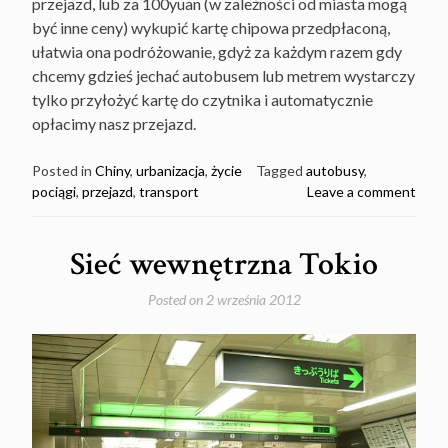
przejazd, lub za 100yuan (w zależności od miasta mogą
być inne ceny) wykupić kartę chipowa przedpłaconą,
ułatwia ona podróżowanie, gdyż za każdym razem gdy
chcemy gdzieś jechać autobusem lub metrem wystarczy
tylko przyłożyć kartę do czytnika i automatycznie
opłacimy nasz przejazd.
Posted in
Chiny
,
urbanizacja
,
życie
Tagged
autobusy
,
pociągi
,
przejazd
,
transport
Leave a comment
Sieć wewnętrzna Tokio
Posted on
2 września 2012