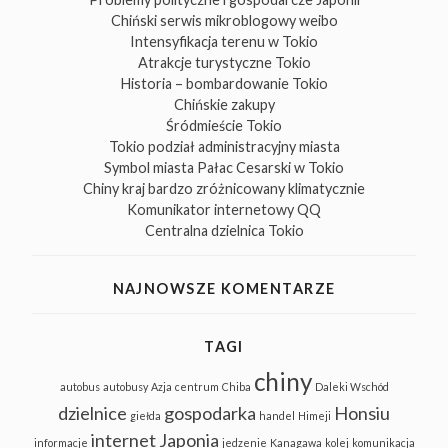
Chiński serwis mikroblogowy weibo
Intensyfikacja terenu w Tokio
Atrakcje turystyczne Tokio
Historia – bombardowanie Tokio
Chińskie zakupy
Śródmieście Tokio
Tokio podział administracyjny miasta
Symbol miasta Pałac Cesarski w Tokio
Chiny kraj bardzo zróżnicowany klimatycznie
Komunikator internetowy QQ
Centralna dzielnica Tokio
NAJNOWSZE KOMENTARZE
TAGI
chiny
autobus
autobusy
Azja
centrum
Chiba
Daleki Wschód
dzielnice
gospodarka
Honsiu
giełda
handel
Himeji
internet
Japonia
informacje
jedzenie
Kanagawa
kolej
komunikacja