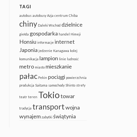
TAGI
autobus
autobusy
Azja
centrum
Chiba
chiny
dzielnice
Daleki Wschód
gospodarka
giełda
handel
Himeji
Honsiu
internet
informacje
Japonia
jedzenie
Kanagawa
kolej
lampion
komunikacja
linie
ludność
metro
mieszkanie
miasto
pałac
pociągi
Pekin
powierzchnia
produkcja
Saitama
samochody
Shinto
strefy
Tokio
towar
teatr
teren
transport
wojna
tradycja
wynajem
świątynia
zabytki