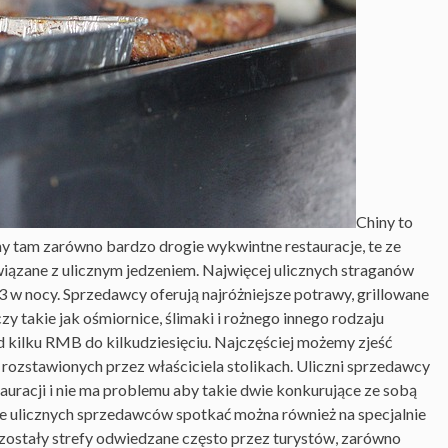
Chiny to
y tam zarówno bardzo drogie wykwintne restauracje, te ze
 związane z ulicznym jedzeniem. Najwięcej ulicznych straganów
3 w nocy. Sprzedawcy oferują najróżniejsze potrawy, grillowane
zy takie jak ośmiornice, ślimaki i rożnego innego rodzaju
d kilku RMB do kilkudziesięciu. Najczęściej możemy zjeść
 rozstawionych przez właściciela stolikach. Uliczni sprzedawcy
tauracji i nie ma problemu aby takie dwie konkurujące ze sobą
le ulicznych sprzedawców spotkać można również na specjalnie
zostały strefy odwiedzane często przez turystów, zarówno