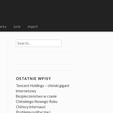
arka
życie
import
Search
for:
OSTATNIE WPISY
Tencent Holdings – chiński gigant
internetowy
Bezpieczeństwo w czasie
Chińskiego Nowego Roku
Chińscy internauci
Problemy polityczne i