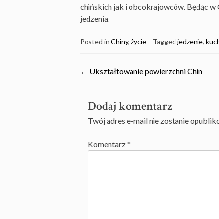
chińskich jak i obcokrajowców. Będąc w 
jedzenia.
Posted in
Chiny
,
życie
Tagged
jedzenie
,
kuc
Post
←
Ukształtowanie powierzchni Chin
navigation
Dodaj komentarz
Twój adres e-mail nie zostanie opublik
Komentarz
*