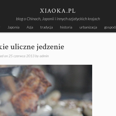
XIAOKA.PL
blog o Chinach, Japonii i innych azjatyckich krajach
y
Japonia
Azja
tradycja
historia
urbanizacja
gospod
ie uliczne jedzenie
ted on
25 czerwca 2013
by
admin