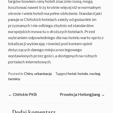
targów bowiem ceny hoteli znacznie rosną, mogą
kosztować nawet trzy krotnie więcej niż w normalnym
okresie i wiele hoteli ma pełne obłożenie. Standard jaki
panuje w Chińskich hotelach zależy od gwiazdek im
przyznanych i nie odbiega zbytnio od standardów
europejskich mowa tu o droższych hotelach. Przed
wybraniem odpowiedniego dla nas hotelu warto oprócz
lokalizacji wybierając również pod kontem opinii
dotyczących danego miejsca noclegowego
wystawionych przez gości, a dostępnych na rożnych
portalach internetowych.
Posted in
Chiny
,
urbanizacja
Tagged
hotel
,
hotele
,
nocleg
,
terminy
Post
←
Chińskie PKB
Prowincja Heilongjiang
→
navigation
Dodaj komentarz