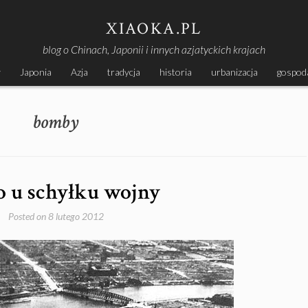
XIAOKA.PL
blog o Chinach, Japonii i innych azjatyckich krajach
y
Japonia
Azja
tradycja
historia
urbanizacja
gospod
bomby
o u schyłku wojny
Posted on
8 lutego 2012