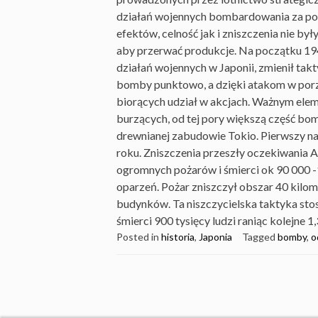
działań wojennych bombardowania za po
efektów, celność jak i zniszczenia nie był
aby przerwać produkcje. Na początku 1
działań wojennych w Japonii, zmienił takt
bomby punktowo, a dzięki atakom w porz
biorących udział w akcjach. Ważnym elem
burzących, od tej pory większą część b
drewnianej zabudowie Tokio. Pierwszy nal
roku. Zniszczenia przeszły oczekiwania 
ogromnych pożarów i śmierci ok 90 000 
oparzeń. Pożar zniszczył obszar 40 kilo
budynków. Ta niszczycielska taktyka sto
śmierci 900 tysięcy ludzi raniąc kolejne 1
Posted in
historia
,
Japonia
Tagged
bomby
,
o