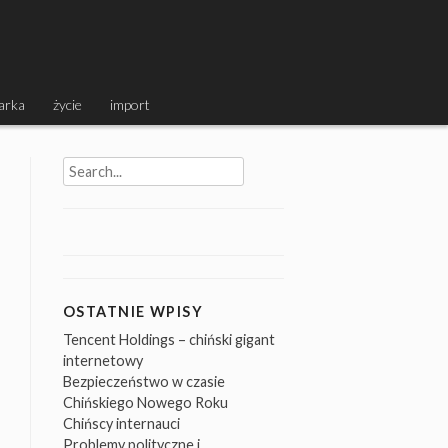
arka
życie
import
Search
for:
OSTATNIE WPISY
Tencent Holdings – chiński gigant
internetowy
Bezpieczeństwo w czasie
Chińskiego Nowego Roku
Chińscy internauci
Problemy polityczne i