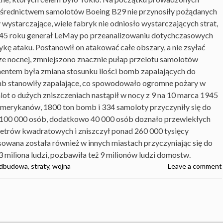
średnictwem samolotów Boeing B29 nie przynosiły pożądanych
y wystarczające, wiele fabryk nie odniosło wystarczających strat,
945 roku generał LeMay po przeanalizowaniu dotychczasowych
ykę ataku. Postanowił on atakować całe obszary, a nie zsyłać
e nocnej, zmniejszono znacznie pułap przelotu samolotów
entem była zmiana stosunku ilości bomb zapalających do
omb stanowiły zapalające, co spowodowało ogromne pożary w
ot o dużych zniszczeniach nastąpił w nocy z 9 na 10 marca 1945
Amerykanów, 1800 ton bomb i 334 samoloty przyczyniły się do
-100 000 osób, dodatkowo 40 000 osób doznało przewlekłych
metrów kwadratowych i zniszczył ponad 260 000 tysięcy
sowana została również w innych miastach przyczyniając się do
,3 miliona ludzi, pozbawiła też 9 milionów ludzi domostw.
dbudowa
,
straty
,
wojna
Leave a comment