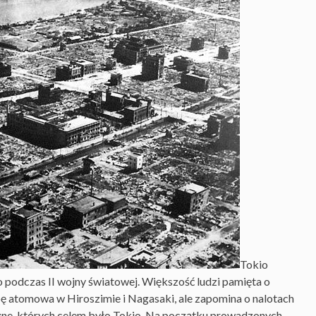
Tokio
 podczas II wojny światowej. Większość ludzi pamięta o
 atomowa w Hiroszimie i Nagasaki, ale zapomina o nalotach
zne, których celem było Tokio. Na początku prowadzonych