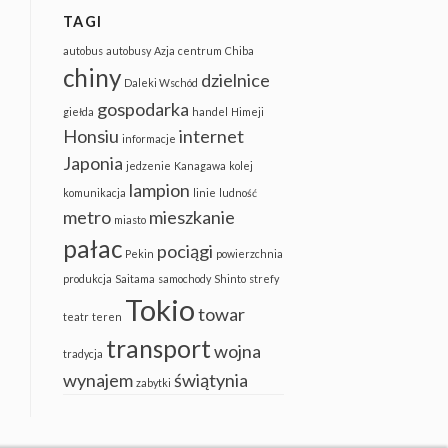
TAGI
autobus
autobusy
Azja
centrum
Chiba
chiny
dzielnice
Daleki Wschód
gospodarka
giełda
handel
Himeji
Honsiu
internet
informacje
Japonia
jedzenie
Kanagawa
kolej
lampion
komunikacja
linie
ludność
metro
mieszkanie
miasto
pałac
pociągi
Pekin
powierzchnia
produkcja
Saitama
samochody
Shinto
strefy
Tokio
towar
teatr
teren
transport
wojna
tradycja
wynajem
świątynia
zabytki