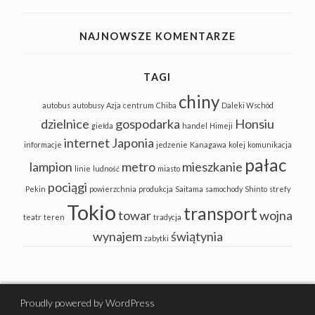
NAJNOWSZE KOMENTARZE
TAGI
chiny
autobus
autobusy
Azja
centrum
Chiba
Daleki Wschód
dzielnice
gospodarka
Honsiu
giełda
handel
Himeji
internet
Japonia
informacje
jedzenie
Kanagawa
kolej
komunikacja
pałac
lampion
metro
mieszkanie
linie
ludność
miasto
pociągi
Pekin
powierzchnia
produkcja
Saitama
samochody
Shinto
strefy
Tokio
transport
towar
wojna
teatr
teren
tradycja
wynajem
świątynia
zabytki
Proudly powered by WordPress