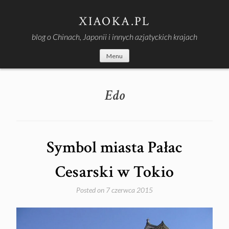
Skip
to
XIAOKA.PL
content
blog o Chinach, Japonii i innych azjatyckich krajach
Menu
Edo
Symbol miasta Pałac
Cesarski w Tokio
Posted on
7 czerwca 2015