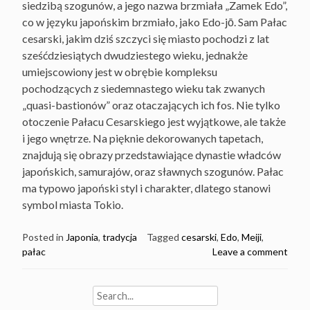
siedzibą szogunów, a jego nazwa brzmiała „Zamek Edo”,
co w języku japońskim brzmiało, jako Edo-jō. Sam Pałac
cesarski, jakim dziś szczyci się miasto pochodzi z lat
sześćdziesiątych dwudziestego wieku, jednakże
umiejscowiony jest w obrębie kompleksu
pochodzących z siedemnastego wieku tak zwanych
„quasi-bastionów” oraz otaczających ich fos. Nie tylko
otoczenie Pałacu Cesarskiego jest wyjątkowe, ale także
i jego wnętrze. Na pięknie dekorowanych tapetach,
znajdują się obrazy przedstawiające dynastie władców
japońskich, samurajów, oraz sławnych szogunów. Pałac
ma typowo japoński styl i charakter, dlatego stanowi
symbol miasta Tokio.
Posted in
Japonia
,
tradycja
Tagged
cesarski
,
Edo
,
Meiji
,
pałac
Leave a comment
Search
for: