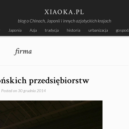
XIAOKA.PL
blog o Chinach, Japonii i innych azjatyckich krajach
y
Japonia
Azja
tradycja
historia
urbanizacja
gospod
firma
ońskich przedsiębiorstw
Posted on
30 grudnia 2014