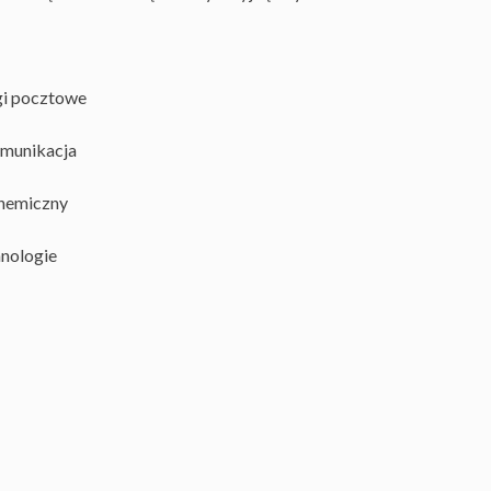
gi pocztowe
omunikacja
chemiczny
hnologie