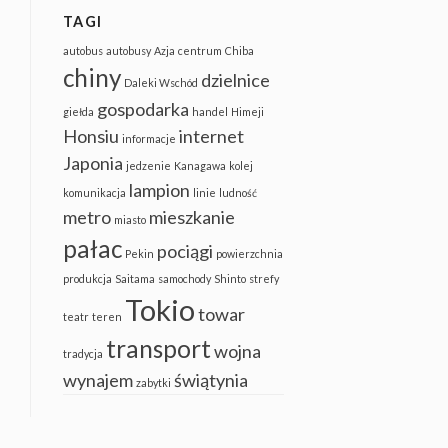
TAGI
autobus
autobusy
Azja
centrum
Chiba
chiny
dzielnice
Daleki Wschód
gospodarka
giełda
handel
Himeji
Honsiu
internet
informacje
Japonia
jedzenie
Kanagawa
kolej
lampion
komunikacja
linie
ludność
metro
mieszkanie
miasto
pałac
pociągi
Pekin
powierzchnia
produkcja
Saitama
samochody
Shinto
strefy
Tokio
towar
teatr
teren
transport
wojna
tradycja
wynajem
świątynia
zabytki