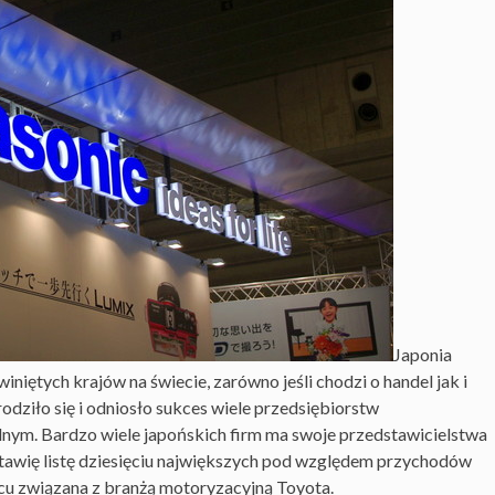
Japonia
iniętych krajów na świecie, zarówno jeśli chodzi o handel jak i
dziło się i odniosło sukces wiele przedsiębiorstw
nym. Bardzo wiele japońskich firm ma swoje przedstawicielstwa
dstawię listę dziesięciu największych pod względem przychodów
scu związana z branżą motoryzacyjną Toyota.