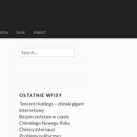
arka
życie
import
Search
for:
OSTATNIE WPISY
Tencent Holdings – chiński gigant
internetowy
Bezpieczeństwo w czasie
Chińskiego Nowego Roku
Chińscy internauci
Problemy polityczne i