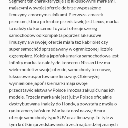
Segment ten charakteryzuje się luksusowymi markami,
mającymi w swojej ofercie dobrze wyposażone
limuzyny z mocnymi silnikami. Pierwsza z marek
premium, która po krotce przedstawię jest Lexus, marka
ta należy do koncernu Toyota i oferuje szereg
samochodów od kompakta poprzez luksusowe
limuzyny a w swojej ofercie miała tez kabriolet czy
super samochód sprzedawany w ograniczonej liczbie
egzemplarz. Kolejna japońska marka samochodowa jest
Infinity marka ta należy do koncernu Nissan i tez ma
wiele modeli w swojej ofercie, samochody terenowe,
luksusowe usportowione limuzyny. Obie wyżej
wymienione japońskie marki maja swoje
przedstawicielstwa w Polsce i można zakupić u nas ich
modele. Trzecia marka nie jest już w Polsce oficjalnie
dystrybuowana i należy do Hondy, a powstała z myślą o
rynku amerykańskim. Marka ta nosi nazwę Acura
oferuje samochody typu SUV oraz limuzyny. To tyle w
tym krótkim przedstawieniu trzech najbardziej znanych