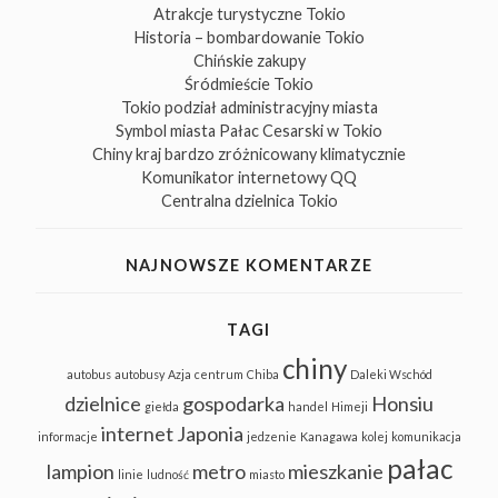
Atrakcje turystyczne Tokio
Historia – bombardowanie Tokio
Chińskie zakupy
Śródmieście Tokio
Tokio podział administracyjny miasta
Symbol miasta Pałac Cesarski w Tokio
Chiny kraj bardzo zróżnicowany klimatycznie
Komunikator internetowy QQ
Centralna dzielnica Tokio
NAJNOWSZE KOMENTARZE
TAGI
chiny
autobus
autobusy
Azja
centrum
Chiba
Daleki Wschód
dzielnice
gospodarka
Honsiu
giełda
handel
Himeji
internet
Japonia
informacje
jedzenie
Kanagawa
kolej
komunikacja
pałac
lampion
metro
mieszkanie
linie
ludność
miasto