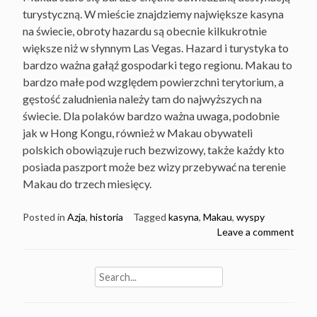
turystyczną. W mieście znajdziemy największe kasyna
na świecie, obroty hazardu są obecnie kilkukrotnie
większe niż w słynnym Las Vegas. Hazard i turystyka to
bardzo ważna gałąź gospodarki tego regionu. Makau to
bardzo małe pod względem powierzchni terytorium, a
gęstość zaludnienia należy tam do najwyższych na
świecie. Dla polaków bardzo ważna uwaga, podobnie
jak w Hong Kongu, również w Makau obywateli
polskich obowiązuje ruch bezwizowy, także każdy kto
posiada paszport może bez wizy przebywać na terenie
Makau do trzech miesięcy.
Posted in
Azja
,
historia
Tagged
kasyna
,
Makau
,
wyspy
Leave a comment
Search
for: