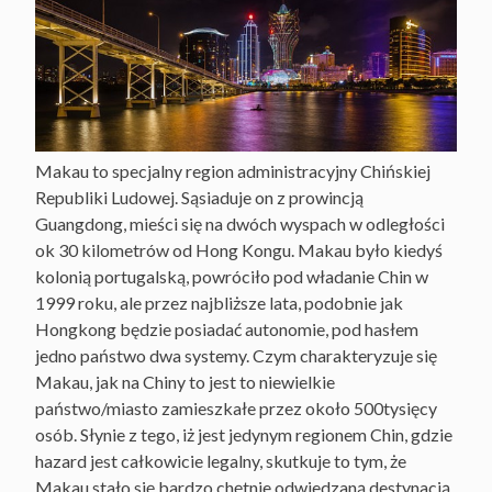
Makau to specjalny region administracyjny Chińskiej
Republiki Ludowej. Sąsiaduje on z prowincją
Guangdong, mieści się na dwóch wyspach w odległości
ok 30 kilometrów od Hong Kongu. Makau było kiedyś
kolonią portugalską, powróciło pod władanie Chin w
1999 roku, ale przez najbliższe lata, podobnie jak
Hongkong będzie posiadać autonomie, pod hasłem
jedno państwo dwa systemy. Czym charakteryzuje się
Makau, jak na Chiny to jest to niewielkie
państwo/miasto zamieszkałe przez około 500tysięcy
osób. Słynie z tego, iż jest jedynym regionem Chin, gdzie
hazard jest całkowicie legalny, skutkuje to tym, że
Makau stało się bardzo chętnie odwiedzaną destynacją