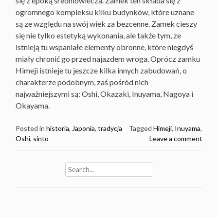
się z epoką średniowiecza. Zamek ten składa się z
ogromnego kompleksu kilku budynków, które uznane
są ze względu na swój wiek za bezcenne. Zamek cieszy
się nie tylko estetyką wykonania, ale także tym, ze
istnieją tu wspaniałe elementy obronne, które niegdyś
miały chronić go przed najazdem wroga. Oprócz zamku
Himeji istnieje tu jeszcze kilka innych zabudowań, o
charakterze podobnym, zaś pośród nich
najważniejszymi są: Oshi, Okazaki, Inuyama, Nagoya i
Okayama.
Posted in
historia
,
Japonia
,
tradycja
Tagged
Himeji
,
Inuyama
,
Oshi
,
sinto
Leave a comment
Search
for: