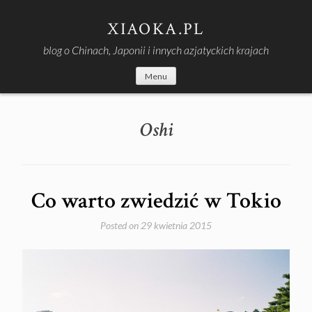
Skip
to
XIAOKA.PL
content
blog o Chinach, Japonii i innych azjatyckich krajach
Menu
Oshi
Co warto zwiedzić w Tokio
Posted on
29 kwietnia 2015