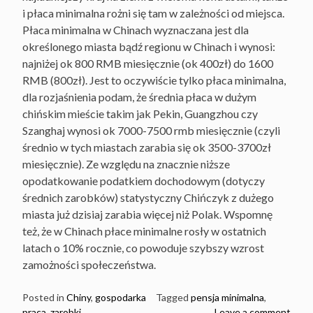
i płaca minimalna rożni się tam w zależności od miejsca.
Płaca minimalna w Chinach wyznaczana jest dla
określonego miasta bądź regionu w Chinach i wynosi:
najniżej ok 800 RMB miesięcznie (ok 400zł) do 1600
RMB (800zł). Jest to oczywiście tylko płaca minimalna,
dla rozjaśnienia podam, że średnia płaca w dużym
chińskim mieście takim jak Pekin, Guangzhou czy
Szanghaj wynosi ok 7000-7500 rmb miesięcznie (czyli
średnio w tych miastach zarabia się ok 3500-3700zł
miesięcznie). Ze względu na znacznie niższe
opodatkowanie podatkiem dochodowym (dotyczy
średnich zarobków) statystyczny Chińczyk z dużego
miasta już dzisiaj zarabia więcej niż Polak. Wspomnę
też, że w Chinach płace minimalne rosły w ostatnich
latach o 10% rocznie, co powoduje szybszy wzrost
zamożności społeczeństwa.
Posted in
Chiny
,
gospodarka
Tagged
pensja minimalna
,
praca
,
zarobki
Leave a comment