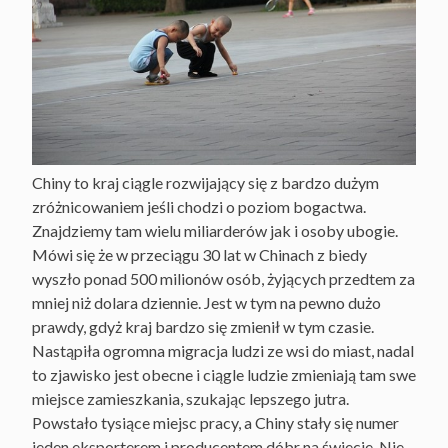
Chiny to kraj ciągle rozwijający się z bardzo dużym
zróżnicowaniem jeśli chodzi o poziom bogactwa.
Znajdziemy tam wielu miliarderów jak i osoby ubogie.
Mówi się że w przeciągu 30 lat w Chinach z biedy
wyszło ponad 500 milionów osób, żyjących przedtem za
mniej niż dolara dziennie. Jest w tym na pewno dużo
prawdy, gdyż kraj bardzo się zmienił w tym czasie.
Nastąpiła ogromna migracja ludzi ze wsi do miast, nadal
to zjawisko jest obecne i ciągle ludzie zmieniają tam swe
miejsce zamieszkania, szukając lepszego jutra.
Powstało tysiące miejsc pracy, a Chiny stały się numer
jeden eksporterem i producentem dóbr na świecie. Nie