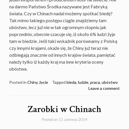
na darmo Państwo Środka nazywane jest Fabryką
świata. Czy w Chinach nadal możemy spotkać biedę?
Tak mimo takiego postępu ciągle znajdziemy tam
ubóstwo, lecz już nie w tak ogromnym stopniu jak
poprzednio, obecnie szacuje się, iż około 6% ludzi żyje
tam w biedzie. Jeśli taki wskaźnik porównamy z Polską
czy innymi krajami, okaże się, że Chiny już teraz nie
odbiegają znacznie od innych krajów świata, pamiętać
należy tylko iż każdy kraj ma inne kryteria oceny
ubóstwa.
Posted in
Chiny
,
życie
Tagged
bieda
,
ludzie
,
praca
,
ubóstwo
Leave a comment
Zarobki w Chinach
Posted on
11 czerwca 2014