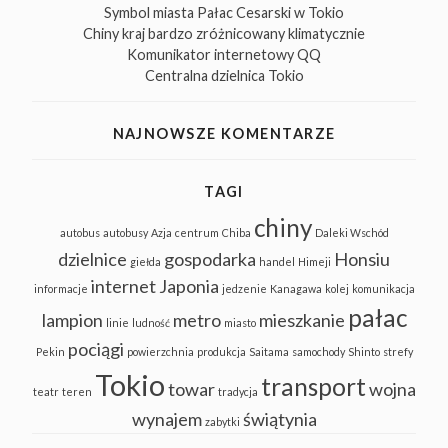
Symbol miasta Pałac Cesarski w Tokio
Chiny kraj bardzo zróżnicowany klimatycznie
Komunikator internetowy QQ
Centralna dzielnica Tokio
NAJNOWSZE KOMENTARZE
TAGI
chiny
autobus
autobusy
Azja
centrum
Chiba
Daleki Wschód
dzielnice
gospodarka
Honsiu
giełda
handel
Himeji
internet
Japonia
informacje
jedzenie
Kanagawa
kolej
komunikacja
pałac
lampion
metro
mieszkanie
linie
ludność
miasto
pociągi
Pekin
powierzchnia
produkcja
Saitama
samochody
Shinto
strefy
Tokio
transport
towar
wojna
teatr
teren
tradycja
wynajem
świątynia
zabytki