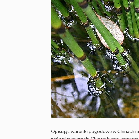
Opisując warunki pogodowe w Chinach nie 
wyjeżdżającym do Chin polecam zapoznać