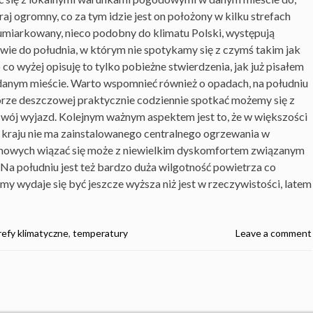
aj ogromny, co za tym idzie jest on położony w kilku strefach
 umiarkowany, nieco podobny do klimatu Polski, występują
twie do południa, w którym nie spotykamy się z czymś takim jak
 co wyżej opisuję to tylko pobieżne stwierdzenia, jak już pisałem
w danym mieście. Warto wspomnieć również o opadach, na południu
rze deszczowej praktycznie codziennie spotkać możemy się z
swój wyjazd. Kolejnym ważnym aspektem jest to, że w większości
 kraju nie ma zainstalowanego centralnego ogrzewania w
imowych wiązać się może z niewielkim dyskomfortem związanym
Na południu jest też bardzo duża wilgotność powietrza co
 wydaje się być jeszcze wyższa niż jest w rzeczywistości, latem
refy klimatyczne
,
temperatury
Leave a comment