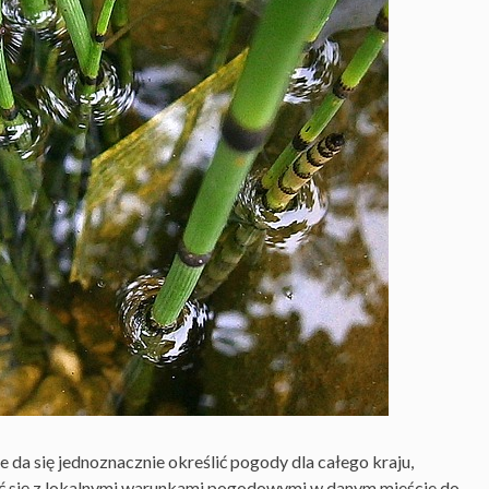
da się jednoznacznie określić pogody dla całego kraju,
 się z lokalnymi warunkami pogodowymi w danym mieście do,