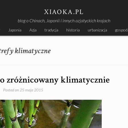
XIAOKA.PL
blog o Chinach, Japonii i innych azjatyckich krajach
y
Japonia
Azja
tradycja
historia
urbanizacja
gospod
trefy klimatyczne
zo zróżnicowany klimatycznie
Posted on
25 maja 2015