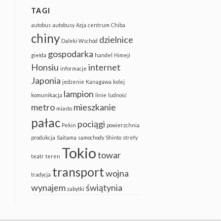
TAGI
autobus
autobusy
Azja
centrum
Chiba
chiny
dzielnice
Daleki Wschód
gospodarka
giełda
handel
Himeji
Honsiu
internet
informacje
Japonia
jedzenie
Kanagawa
kolej
lampion
komunikacja
linie
ludność
metro
mieszkanie
miasto
pałac
pociągi
Pekin
powierzchnia
produkcja
Saitama
samochody
Shinto
strefy
Tokio
towar
teatr
teren
transport
wojna
tradycja
wynajem
świątynia
zabytki