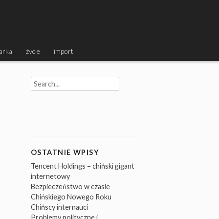
arka
życie
import
Search
for:
OSTATNIE WPISY
Tencent Holdings – chiński gigant
internetowy
Bezpieczeństwo w czasie
Chińskiego Nowego Roku
Chińscy internauci
Problemy polityczne i