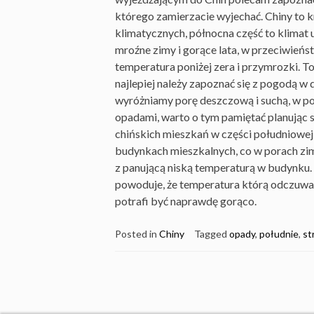
którego zamierzacie wyjechać. Chiny to kr
klimatycznych, północna część to klimat
mroźne zimy i gorące lata, w przeciwieńs
temperatura poniżej zera i przymrozki. To
najlepiej należy zapoznać się z pogodą 
wyróżniamy porę deszczową i suchą, w po
opadami, warto o tym pamiętać planując 
chińskich mieszkań w części południowej
budynkach mieszkalnych, co w porach z
z panującą niską temperaturą w budynku. 
powoduje, że temperatura którą odczuwamy
potrafi być naprawdę gorąco.
Posted in
Chiny
Tagged
opady
,
południe
,
st