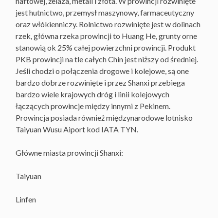
naftowej, żelaza, metali i złota. W prowincji rozwinięte
jest hutnictwo, przemysł maszynowy, farmaceutyczny
oraz włókienniczy. Rolnictwo rozwinięte jest w dolinach
rzek, główna rzeka prowincji to Huang He, grunty orne
stanowią ok 25% całej powierzchni prowincji. Produkt
PKB prowincji na tle całych Chin jest niższy od średniej.
Jeśli chodzi o połączenia drogowe i kolejowe, są one
bardzo dobrze rozwinięte i przez Shanxi przebiega
bardzo wiele krajowych dróg i linii kolejowych
łączących prowincje między innymi z Pekinem.
Prowincja posiada również międzynarodowe lotnisko
Taiyuan Wusu Aiport kod IATA TYN.
Główne miasta prowincji Shanxi:
Taiyuan
Linfen