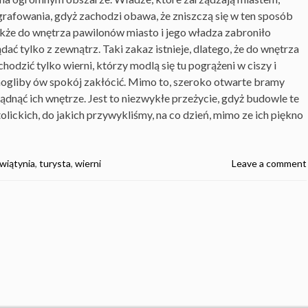
afowania, gdyż zachodzi obawa, że zniszczą się w ten sposób
Także do wnętrza pawilonów miasto i jego władza zabroniło
ać tylko z zewnątrz. Taki zakaz istnieje, dlatego, że do wnętrza
odzić tylko wierni, którzy modlą się tu pogrążeni w ciszy i
mogliby ów spokój zakłócić. Mimo to, szeroko otwarte bramy
ądnąć ich wnętrze. Jest to niezwykłe przeżycie, gdyż budowle te
lickich, do jakich przywykliśmy, na co dzień, mimo ze ich piękno
wiątynia
,
turysta
,
wierni
Leave a comment