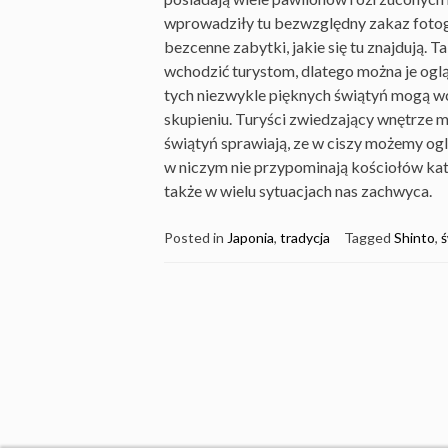
wprowadziły tu bezwzględny zakaz fotogr
bezcenne zabytki, jakie się tu znajdują. 
wchodzić turystom, dlatego można je ogląd
tych niezwykle pięknych świątyń mogą wch
skupieniu. Turyści zwiedzający wnętrze 
świątyń sprawiają, ze w ciszy możemy ogl
w niczym nie przypominają kościołów kato
także w wielu sytuacjach nas zachwyca.
Posted in
Japonia
,
tradycja
Tagged
Shinto
,
ś