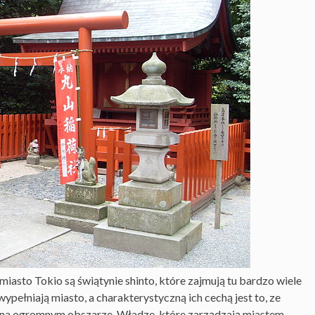
miasto Tokio są świątynie shinto, które zajmują tu bardzo wiele
pełniają miasto, a charakterystyczną ich cechą jest to, ze
 na ogromnym obszarze. Władze, które zarządzają miastem,