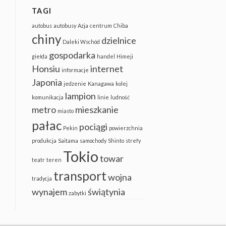
TAGI
autobus
autobusy
Azja
centrum
Chiba
chiny
dzielnice
Daleki Wschód
gospodarka
giełda
handel
Himeji
Honsiu
internet
informacje
Japonia
jedzenie
Kanagawa
kolej
lampion
komunikacja
linie
ludność
metro
mieszkanie
miasto
pałac
pociągi
Pekin
powierzchnia
produkcja
Saitama
samochody
Shinto
strefy
Tokio
towar
teatr
teren
transport
wojna
tradycja
wynajem
świątynia
zabytki