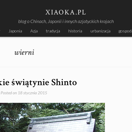
XIAOKA.PL
blog o Chinach, Japonii i innych azjatyckich krajach
y
Japonia
Azja
tradycja
historia
urbanizacja
gospod
wierni
ie świątynie Shinto
Posted on
18 stycznia 2015