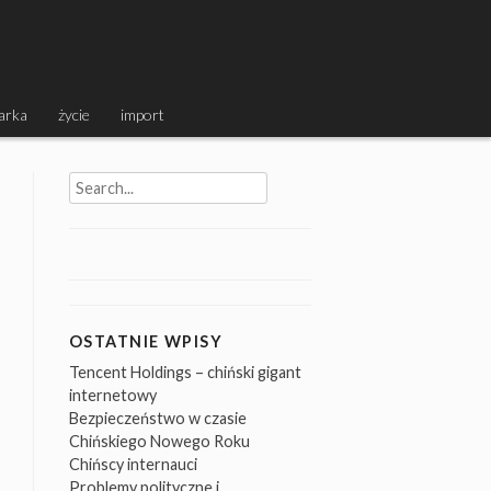
arka
życie
import
Search
for:
OSTATNIE WPISY
Tencent Holdings – chiński gigant
internetowy
Bezpieczeństwo w czasie
Chińskiego Nowego Roku
Chińscy internauci
Problemy polityczne i