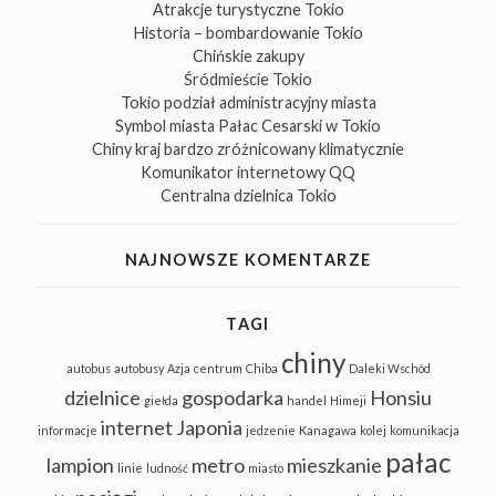
Atrakcje turystyczne Tokio
Historia – bombardowanie Tokio
Chińskie zakupy
Śródmieście Tokio
Tokio podział administracyjny miasta
Symbol miasta Pałac Cesarski w Tokio
Chiny kraj bardzo zróżnicowany klimatycznie
Komunikator internetowy QQ
Centralna dzielnica Tokio
NAJNOWSZE KOMENTARZE
TAGI
chiny
autobus
autobusy
Azja
centrum
Chiba
Daleki Wschód
dzielnice
gospodarka
Honsiu
giełda
handel
Himeji
internet
Japonia
informacje
jedzenie
Kanagawa
kolej
komunikacja
pałac
lampion
metro
mieszkanie
linie
ludność
miasto