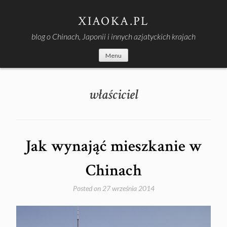
Skip
to
XIAOKA.PL
content
blog o Chinach, Japonii i innych azjatyckich krajach
Menu
właściciel
Jak wynająć mieszkanie w
Chinach
Posted on
27 września 2014