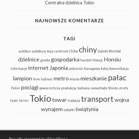
Centralna dzielnica Tokio
NAJNOWSZE KOMENTARZE
TAGI
chiny
autobus
autobusy
Azja
centrum
Chiba
Daleki Wschód
dzielnice
gospodarka
Honsiu
giełda
handel
Himeji
internet
Japonia
informacje
jedzenie
Kanagawa
kolej
komunikacja
pałac
lampion
metro
mieszkanie
linie
ludność
miasto
pociągi
Pekin
powierzchnia
produkcja
Saitama
samochody
Shinto
strefy
Tokio
transport
towar
wojna
teatr
teren
tradycja
wynajem
świątynia
zabytki
Proudly powered by WordPress