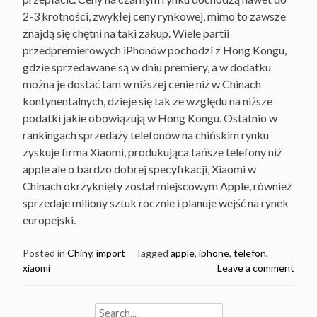
2-3 krotności, zwykłej ceny rynkowej, mimo to zawsze
znajdą się chętni na taki zakup. Wiele partii
przedpremierowych iPhonów pochodzi z Hong Kongu,
gdzie sprzedawane są w dniu premiery, a w dodatku
można je dostać tam w niższej cenie niż w Chinach
kontynentalnych, dzieje się tak ze względu na niższe
podatki jakie obowiązują w Hong Kongu. Ostatnio w
rankingach sprzedaży telefonów na chińskim rynku
zyskuje firma Xiaomi, produkująca tańsze telefony niż
apple ale o bardzo dobrej specyfikacji, Xiaomi w
Chinach okrzyknięty został miejscowym Apple, również
sprzedaje miliony sztuk rocznie i planuje wejść na rynek
europejski.
Posted in
Chiny
,
import
Tagged
apple
,
iphone
,
telefon
,
xiaomi
Leave a comment
Search