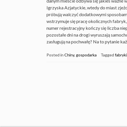
danym mieście odbywa się jakieś ważne w
Igrzyska Azjatyckie, wtedy do miast zjeżdż
próbują walczyć dodatkowymi sposobami. 
wstrzymuje się pracę okolicznych fabryk,
numer rejestracyjny kończy się liczba niep
pozostałe dni na drogi wyruszają samoch
zasługują na pochwałę? Na to pytanie ka
Posted in
Chiny
,
gospodarka
Tagged
fabryki