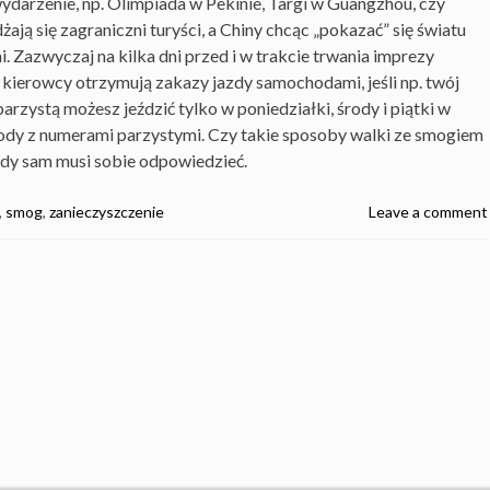
ydarzenie, np. Olimpiada w Pekinie, Targi w Guangzhou, czy
ają się zagraniczni turyści, a Chiny chcąc „pokazać” się światu
Zazwyczaj na kilka dni przed i w trakcie trwania imprezy
 kierowcy otrzymują zakazy jazdy samochodami, jeśli np. twój
arzystą możesz jeździć tylko w poniedziałki, środy i piątki w
ody z numerami parzystymi. Czy takie sposoby walki ze smogiem
żdy sam musi sobie odpowiedzieć.
,
smog
,
zanieczyszczenie
Leave a comment