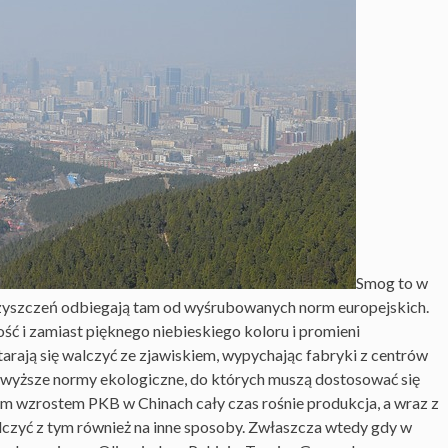
Smog to w
zyszczeń odbiegają tam od wyśrubowanych norm europejskich.
ość i zamiast pięknego niebieskiego koloru i promieni
arają się walczyć ze zjawiskiem, wypychając fabryki z centrów
 wyższe normy ekologiczne, do których muszą dostosować się
m wzrostem PKB w Chinach cały czas rośnie produkcja, a wraz z
walczyć z tym również na inne sposoby. Zwłaszcza wtedy gdy w