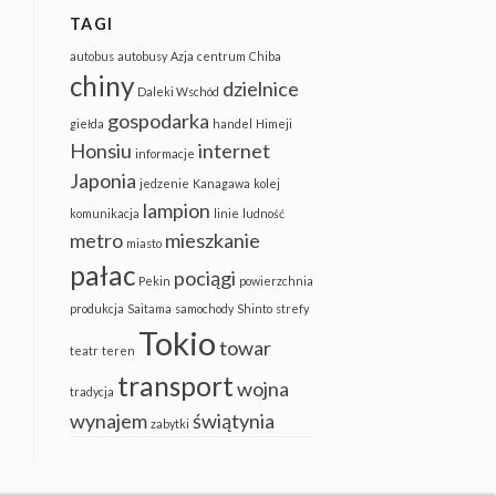
TAGI
autobus
autobusy
Azja
centrum
Chiba
chiny
dzielnice
Daleki Wschód
gospodarka
giełda
handel
Himeji
Honsiu
internet
informacje
Japonia
jedzenie
Kanagawa
kolej
lampion
komunikacja
linie
ludność
metro
mieszkanie
miasto
pałac
pociągi
Pekin
powierzchnia
produkcja
Saitama
samochody
Shinto
strefy
Tokio
towar
teatr
teren
transport
wojna
tradycja
wynajem
świątynia
zabytki