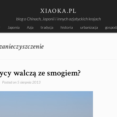
XIAOKA.PL
blog o Chinach, Japonii i innych azjatyckich krajach
y
Japonia
Azja
tradycja
historia
urbanizacja
gospod
zanieczyszczenie
ycy walczą ze smogiem?
Posted on
5 sierpnia 2013