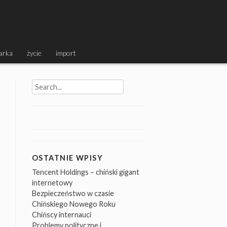
arka
życie
import
Search
for:
OSTATNIE WPISY
Tencent Holdings – chiński gigant
internetowy
Bezpieczeństwo w czasie
Chińskiego Nowego Roku
Chińscy internauci
Problemy polityczne i