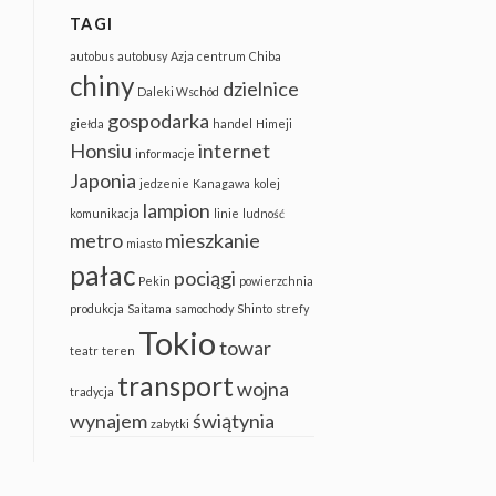
TAGI
autobus
autobusy
Azja
centrum
Chiba
chiny
dzielnice
Daleki Wschód
gospodarka
giełda
handel
Himeji
Honsiu
internet
informacje
Japonia
jedzenie
Kanagawa
kolej
lampion
komunikacja
linie
ludność
metro
mieszkanie
miasto
pałac
pociągi
Pekin
powierzchnia
produkcja
Saitama
samochody
Shinto
strefy
Tokio
towar
teatr
teren
transport
wojna
tradycja
wynajem
świątynia
zabytki