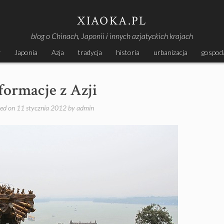
XIAOKA.PL
blog o Chinach, Japonii i innych azjatyckich krajach
y
Japonia
Azja
tradycja
historia
urbanizacja
gospod
formacje z Azji
ted on
11 stycznia 2012
by
admin