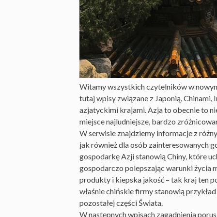
Witamy wszystkich czytelników w nowym 
tutaj wpisy związane z Japonią, Chinami, 
azjatyckimi krajami. Azja to obecnie to n
miejsce najludniejsze, bardzo zróżnicowane
W serwisie znajdziemy informacje z różny
jak również dla osób zainteresowanych g
gospodarkę Azji stanowią Chiny, które uc
gospodarczo polepszając warunki życia mi
produkty i kiepska jakość – tak kraj ten po
właśnie chińskie firmy stanowią przykład 
pozostałej części Świata.
W następnych wpisach zagadnienia porus