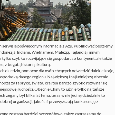
serwisie poświęconym informacją z Azji. Publikować będziemy
Indonezją, Indiami, Wietnamem, Malezją, Tajlandią i innym
ie tylko szybko rozwijający się gospodarczo kontynent, ale także
, z bogatą historią i kulturą.
ch dziedzin, pomocne dla osób chcących odwiedzić dalekie kraje,
ospodarką danego regionu. Największą i najludniejszą obecnie
hodzą za fabrykę, świata, kraj ten bardzo szybko rozwinął się
ejscowej ludności. Obecnie Chiny to już nie tylko najtańsze
strzegany był kilka lat temu, teraz w nie jednej dziedzinie to
dobrej organizacji, jakości i przewyższają konkurencję z
zone zostaną bardziej szczegółowo, także zapraszamy do