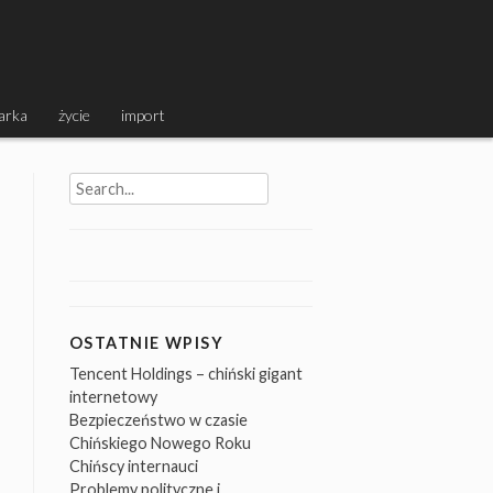
arka
życie
import
Search
for:
OSTATNIE WPISY
Tencent Holdings – chiński gigant
internetowy
Bezpieczeństwo w czasie
Chińskiego Nowego Roku
Chińscy internauci
Problemy polityczne i