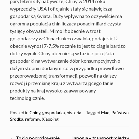
parytetem siły nabywczej Chiny w 2014 roku
wyprzedziły USA i oficjalnie stały się największą
gospodarką świata. Duży wpływ na to oczywiście ma
ogromna populacja chin licząca ponad miliard czysta
tysięcy obywateli. Mimo iż obecnie wzrost
gospodarczy w Chinach nieco zwalnia, podaje się iż
obecnie wynosi 7-7,5% rocznie to jest to ciągle bardzo
dobry wynik. Chiny obecnie są w fazie z przejścia
gospodarki na wytwarzanie dóbr konsumpcyjnych o
dużym stopniu dodanym, co w przypadku prawidłowo
przeprowadzonej transformacji, pozwoli na dalszy
rozwój i przemianę kraju z wytwarzającego tanie
produkty na kraj wysoko zaawansowany
technologicznie.
Posted in
Chiny
,
gospodarka
,
historia
Tagged
Mao
,
Państwo
Środka
,
reformy
,
Xiaoping
←
Tokio podróżowanie
Japonia – transport między