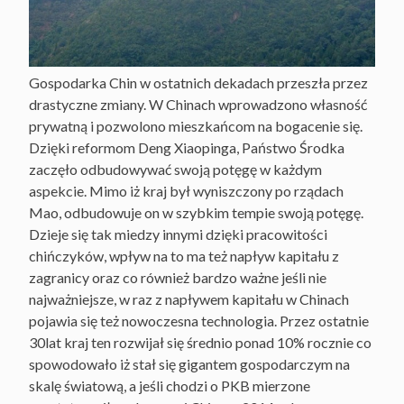
Gospodarka Chin w ostatnich dekadach przeszła przez
drastyczne zmiany. W Chinach wprowadzono własność
prywatną i pozwolono mieszkańcom na bogacenie się.
Dzięki reformom Deng Xiaopinga, Państwo Środka
zaczęło odbudowywać swoją potęgę w każdym
aspekcie. Mimo iż kraj był wyniszczony po rządach
Mao, odbudowuje on w szybkim tempie swoją potęgę.
Dzieje się tak miedzy innymi dzięki pracowitości
chińczyków, wpływ na to ma też napływ kapitału z
zagranicy oraz co również bardzo ważne jeśli nie
najważniejsze, w raz z napływem kapitału w Chinach
pojawia się też nowoczesna technologia. Przez ostatnie
30lat kraj ten rozwijał się średnio ponad 10% rocznie co
spowodowało iż stał się gigantem gospodarczym na
skalę światową, a jeśli chodzi o PKB mierzone