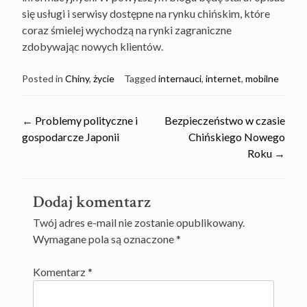
się usługi i serwisy dostępne na rynku chińskim, które
coraz śmielej wychodzą na rynki zagraniczne
zdobywając nowych klientów.
Posted in
Chiny
,
życie
Tagged
internauci
,
internet
,
mobilne
Post
←
Problemy polityczne i
Bezpieczeństwo w czasie
gospodarcze Japonii
Chińskiego Nowego
navigation
Roku
→
Dodaj komentarz
Twój adres e-mail nie zostanie opublikowany.
Wymagane pola są oznaczone
*
Komentarz
*