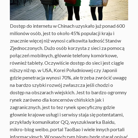
Dostęp do internetu w Chinach uzyskało już ponad 600
milionów osób, jest to około 45% populacji kraju i
znacznie więcej niż wynosi całkowita ludność Stanów
Zjednoczonych. Dużo osób korzysta z sieci za pomocą
połączeń mobilnych, głównie telefony komórkowe,
również tablety. Oczywiście dostęp do sieci jest ciągle
niższy niż np. w USA, Korei Południowej czy Japonii
gdzie penetracja wynosi 70%, ale trzeba zwrócić uwagę
na bardzo szybki rozwój zwłaszcza jeśli chodzi o
dostęp na obszarach wiejskich. Jest to bardzo ogromny
rynek zarówno dla koncernów chińskich jak i
zagranicznych, jest to tez rynek specyficzny gdzie
głownie krajowe usługi i serwisy staja się potentatami,
przykłady komunikator QQ, wyszukiwarka Baidu,
mikro-blog weibo, portal TaoBao i wiele innych portali
informacyjnych. W powyższym blogu będę starał opisać