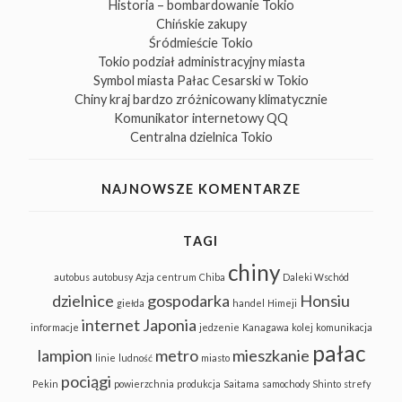
Historia – bombardowanie Tokio
Chińskie zakupy
Śródmieście Tokio
Tokio podział administracyjny miasta
Symbol miasta Pałac Cesarski w Tokio
Chiny kraj bardzo zróżnicowany klimatycznie
Komunikator internetowy QQ
Centralna dzielnica Tokio
NAJNOWSZE KOMENTARZE
TAGI
chiny
autobus
autobusy
Azja
centrum
Chiba
Daleki Wschód
dzielnice
gospodarka
Honsiu
giełda
handel
Himeji
internet
Japonia
informacje
jedzenie
Kanagawa
kolej
komunikacja
pałac
lampion
metro
mieszkanie
linie
ludność
miasto
pociągi
Pekin
powierzchnia
produkcja
Saitama
samochody
Shinto
strefy