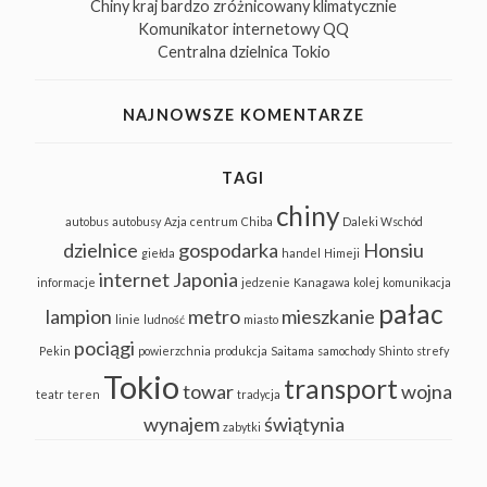
Chiny kraj bardzo zróżnicowany klimatycznie
Komunikator internetowy QQ
Centralna dzielnica Tokio
NAJNOWSZE KOMENTARZE
TAGI
chiny
autobus
autobusy
Azja
centrum
Chiba
Daleki Wschód
dzielnice
gospodarka
Honsiu
giełda
handel
Himeji
internet
Japonia
informacje
jedzenie
Kanagawa
kolej
komunikacja
pałac
lampion
metro
mieszkanie
linie
ludność
miasto
pociągi
Pekin
powierzchnia
produkcja
Saitama
samochody
Shinto
strefy
Tokio
transport
towar
wojna
teatr
teren
tradycja
wynajem
świątynia
zabytki