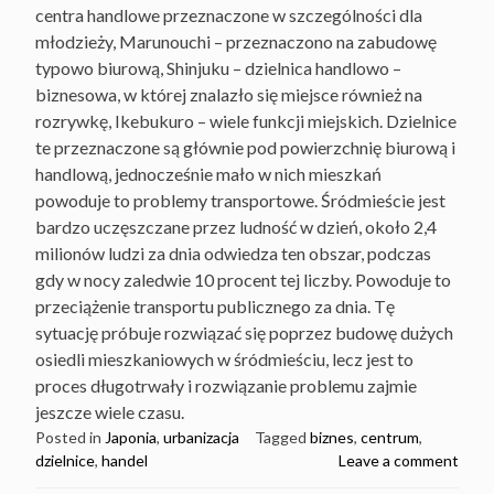
centra handlowe przeznaczone w szczególności dla
młodzieży, Marunouchi – przeznaczono na zabudowę
typowo biurową, Shinjuku – dzielnica handlowo –
biznesowa, w której znalazło się miejsce również na
rozrywkę, Ikebukuro – wiele funkcji miejskich. Dzielnice
te przeznaczone są głównie pod powierzchnię biurową i
handlową, jednocześnie mało w nich mieszkań
powoduje to problemy transportowe. Śródmieście jest
bardzo uczęszczane przez ludność w dzień, około 2,4
milionów ludzi za dnia odwiedza ten obszar, podczas
gdy w nocy zaledwie 10 procent tej liczby. Powoduje to
przeciążenie transportu publicznego za dnia. Tę
sytuację próbuje rozwiązać się poprzez budowę dużych
osiedli mieszkaniowych w śródmieściu, lecz jest to
proces długotrwały i rozwiązanie problemu zajmie
jeszcze wiele czasu.
Posted in
Japonia
,
urbanizacja
Tagged
biznes
,
centrum
,
dzielnice
,
handel
Leave a comment