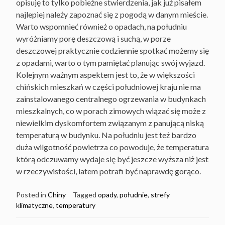
opisuję to tylko pobieżne stwierdzenia, jak już pisałem
najlepiej należy zapoznać się z pogodą w danym mieście.
Warto wspomnieć również o opadach, na południu
wyróżniamy porę deszczową i suchą, w porze
deszczowej praktycznie codziennie spotkać możemy się
z opadami, warto o tym pamiętać planując swój wyjazd.
Kolejnym ważnym aspektem jest to, że w większości
chińskich mieszkań w części południowej kraju nie ma
zainstalowanego centralnego ogrzewania w budynkach
mieszkalnych, co w porach zimowych wiązać się może z
niewielkim dyskomfortem związanym z panującą niską
temperaturą w budynku. Na południu jest też bardzo
duża wilgotność powietrza co powoduje, że temperatura
którą odczuwamy wydaje się być jeszcze wyższa niż jest
w rzeczywistości, latem potrafi być naprawdę gorąco.
Posted in
Chiny
Tagged
opady
,
południe
,
strefy
klimatyczne
,
temperatury