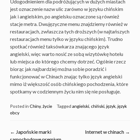
Udogodnieniem dla podróżujących w dużych miastach
jest oznaczenie nazw ulic zarówno w języku chińskim
jak i angielskim, po angielsku oznaczone są również
stacje metra. Dwujęzyczne menu znajdziemy również w
restauracjach, zwłaszcza tych droższych (w najtańszych
restauracjach menu tylko w języku chińskim). Trudno
spotkać również taksówkarza znającego język
angielski, więc warto nosić ze sobą wizytówkę hotelu
lub miejsca do którego chcemy dotrzeć. Ogólnie rzecz
biorąc jak najbardziej można sobie poradzić i
funkcjonować w Chinach znając tylko język angielski
mimo iż większość osób chińskiego pochodzenia, które
spotkamy w codziennym życiu nim się nie posługuje.
Posted in
Chiny
,
życie
Tagged
angielski
,
chiński
,
język
,
język
obcy
Post
←
Japońskie marki
Internet w chinach
→
samochodowe premium