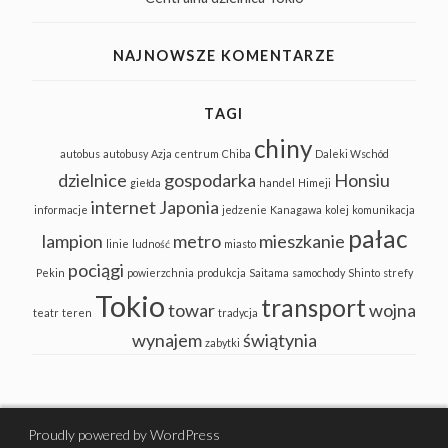
NAJNOWSZE KOMENTARZE
TAGI
chiny
autobus
autobusy
Azja
centrum
Chiba
Daleki Wschód
dzielnice
gospodarka
Honsiu
giełda
handel
Himeji
internet
Japonia
informacje
jedzenie
Kanagawa
kolej
komunikacja
pałac
lampion
metro
mieszkanie
linie
ludność
miasto
pociągi
Pekin
powierzchnia
produkcja
Saitama
samochody
Shinto
strefy
Tokio
transport
towar
wojna
teatr
teren
tradycja
wynajem
świątynia
zabytki
Proudly powered by WordPress