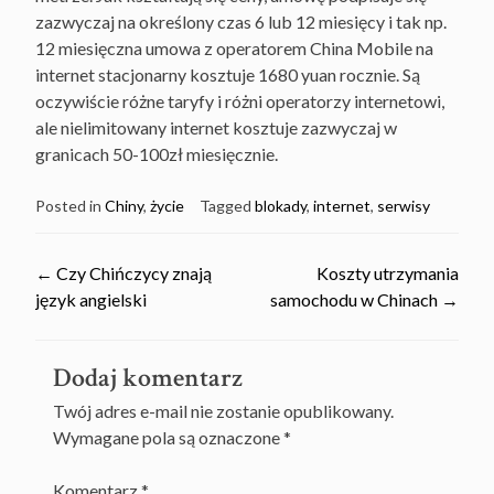
zazwyczaj na określony czas 6 lub 12 miesięcy i tak np.
12 miesięczna umowa z operatorem China Mobile na
internet stacjonarny kosztuje 1680 yuan rocznie. Są
oczywiście różne taryfy i różni operatorzy internetowi,
ale nielimitowany internet kosztuje zazwyczaj w
granicach 50-100zł miesięcznie.
Posted in
Chiny
,
życie
Tagged
blokady
,
internet
,
serwisy
Post
←
Czy Chińczycy znają
Koszty utrzymania
język angielski
samochodu w Chinach
→
navigation
Dodaj komentarz
Twój adres e-mail nie zostanie opublikowany.
Wymagane pola są oznaczone
*
Komentarz
*