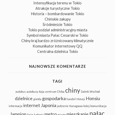
Intensyfikacja terenu w Tokio
Atrakcje turystyczne Tokio
Historia – bombardowanie Tokio
Chińskie zakupy
Śródmieście Tokio
Tokio podział administracyjny miasta
Symbol miasta Pałac Cesarski w Tokio
Chiny kraj bardzo zróżnicowany klimatycznie
Komunikator internetowy QQ
Centralna dzielnica Tokio
NAJNOWSZE KOMENTARZE
TAGI
chiny
autobus
autobusy
Azja
centrum
Chiba
Daleki Wschód
dzielnice
gospodarka
Honsiu
giełda
handel
Himeji
internet
Japonia
informacje
jedzenie
Kanagawa
kolej
komunikacja
pałac
lampion
metro
mieszkanie
linie
ludność
miasto