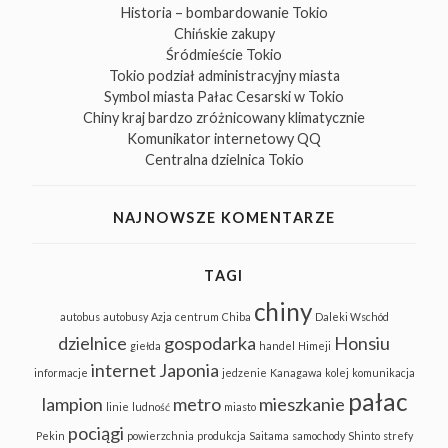
Historia – bombardowanie Tokio
Chińskie zakupy
Śródmieście Tokio
Tokio podział administracyjny miasta
Symbol miasta Pałac Cesarski w Tokio
Chiny kraj bardzo zróżnicowany klimatycznie
Komunikator internetowy QQ
Centralna dzielnica Tokio
NAJNOWSZE KOMENTARZE
TAGI
chiny
autobus
autobusy
Azja
centrum
Chiba
Daleki Wschód
dzielnice
gospodarka
Honsiu
giełda
handel
Himeji
internet
Japonia
informacje
jedzenie
Kanagawa
kolej
komunikacja
pałac
lampion
metro
mieszkanie
linie
ludność
miasto
pociągi
Pekin
powierzchnia
produkcja
Saitama
samochody
Shinto
strefy