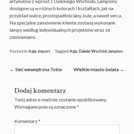
artykułów z wprost z Dalekiego Wschodu. Lampiony
dostępne są w różnych kolorach i kształtach, jak na
przykład walce, prostopadłościany, kule, a nawet serca.
Na specjalne zamówienie klienta zostaną wykonane
lampy według indywidualnych projektów wraz ze
zdobieniami.
Posted in
Azja
,
import
Tagged
Azja
,
Daleki Wschód
,
lampion
Post
←
Sieć wewnętrzna Tokio
Wielkie miasto świata
→
navigation
Dodaj komentarz
Twój adres e-mail nie zostanie opublikowany.
Wymagane pola są oznaczone
*
Komentarz
*