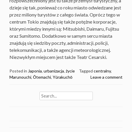
rozpowszechniony jest tu także przemysł turystyczny, a
dzieje się tak, ponieważ co roku miasto odwiedzane jest
przez miliony turystów z całego świata. Oprócz tego w
centrum Tokio znajdują się także potężne korporacje,
którymi miedzy innymi są: Mitsubishi, Daimaru, Fujitsu
oraz Sumitomo. Dodatkowo w samym sercu miasta
znajdują się siedziby poczty, administracji, policji,
telekomunikacji, a także agencji meteorologicznej.
Niezwykłym miejscem jest także Teatr Cesarski.
Posted in
Japonia
,
urbanizacja
,
życie
Tagged
centralny
,
Marunouchi
,
Ōtemachi
,
Yūrakuchō
Leave a comment
Search
for: