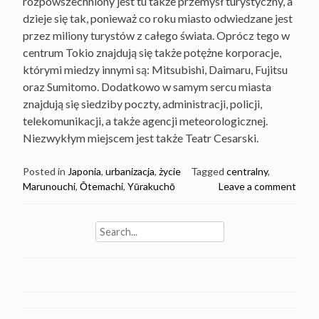
rozpowszechniony jest tu także przemysł turystyczny, a
dzieje się tak, ponieważ co roku miasto odwiedzane jest
przez miliony turystów z całego świata. Oprócz tego w
centrum Tokio znajdują się także potężne korporacje,
którymi miedzy innymi są: Mitsubishi, Daimaru, Fujitsu
oraz Sumitomo. Dodatkowo w samym sercu miasta
znajdują się siedziby poczty, administracji, policji,
telekomunikacji, a także agencji meteorologicznej.
Niezwykłym miejscem jest także Teatr Cesarski.
Posted in
Japonia
,
urbanizacja
,
życie
Tagged
centralny
,
Marunouchi
,
Ōtemachi
,
Yūrakuchō
Leave a comment
Search
for: