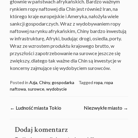
głownie w państwach afrykańskich. Bardzo ważnym
rynkiem ropy naftowej dla Chin jest również Iran, na
którego kraje europejskie i Ameryka, nałożyła wiele
sankcji gospodarczych. Wraz z wydobywaniem ropy
naftowej na rynku afrykańskim, Chiny bardzo inwestują
w infrastrukturę, Afryki, budując drogi, osiedla, porty.
Wraz ze wzrostem produktu krajowego brutto, w
przyszłości zapotrzebowanie na surowce jeszcze się
zwiększy, dlatego tak ważne dla Chin są inwestycje w
koncerny zajmujące się wydobyciem surowców.
Posted in
Azja
,
Chiny
,
gospodarka
Tagged
ropa
,
ropa
naftowa
,
surowce
,
wydobycie
Post
←
Ludność miasta Tokio
Niezwykłe miasto
→
navigation
Dodaj komentarz