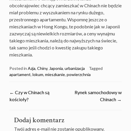
obcokrajowiec chcący zamieszkać w Chinach nie będzie
miał problemu z wyszukaniem na rynku dużego,
przestronnego apartamentu. Wspomnę jeszcze o
mieszkaniach w Hong Kongu, te podobnie jak w Japonii
zazwyczaj są niewielkich rozmiarów, a ceny wynajmu
takiego mieszkania, należą do najwyższych na świecie,
tak samo jeśli chodzi o kwestię zakupu takiego
mieszkania.
Posted in
Azja
,
Chiny
,
Japonia
,
urbanizacja
Tagged
apartament
,
lokum
,
mieszkanie
,
powierzchnia
Post
←
Czy w Chinach są
Rynek samochodowy w
kościoły?
Chinach
→
navigation
Dodaj komentarz
Twój adres e-mail nie zostanie opublikowany.