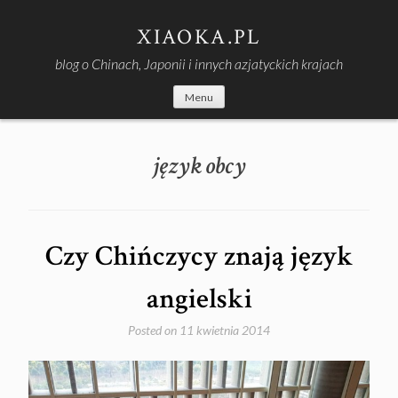
Skip
to
XIAOKA.PL
content
blog o Chinach, Japonii i innych azjatyckich krajach
Menu
język obcy
Czy Chińczycy znają język
angielski
Posted on
11 kwietnia 2014