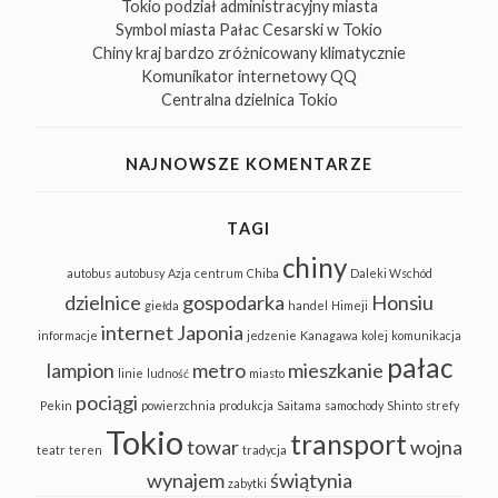
Tokio podział administracyjny miasta
Symbol miasta Pałac Cesarski w Tokio
Chiny kraj bardzo zróżnicowany klimatycznie
Komunikator internetowy QQ
Centralna dzielnica Tokio
NAJNOWSZE KOMENTARZE
TAGI
chiny
autobus
autobusy
Azja
centrum
Chiba
Daleki Wschód
dzielnice
gospodarka
Honsiu
giełda
handel
Himeji
internet
Japonia
informacje
jedzenie
Kanagawa
kolej
komunikacja
pałac
lampion
metro
mieszkanie
linie
ludność
miasto
pociągi
Pekin
powierzchnia
produkcja
Saitama
samochody
Shinto
strefy
Tokio
transport
towar
wojna
teatr
teren
tradycja
wynajem
świątynia
zabytki