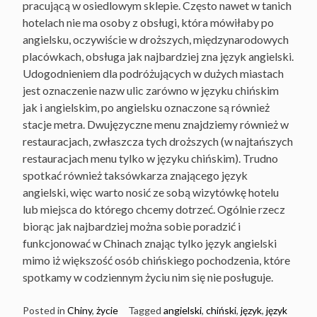
pracującą w osiedlowym sklepie. Często nawet w tanich
hotelach nie ma osoby z obsługi, która mówiłaby po
angielsku, oczywiście w droższych, międzynarodowych
placówkach, obsługa jak najbardziej zna język angielski.
Udogodnieniem dla podróżujących w dużych miastach
jest oznaczenie nazw ulic zarówno w języku chińskim
jak i angielskim, po angielsku oznaczone są również
stacje metra. Dwujęzyczne menu znajdziemy również w
restauracjach, zwłaszcza tych droższych (w najtańszych
restauracjach menu tylko w języku chińskim). Trudno
spotkać również taksówkarza znającego język
angielski, więc warto nosić ze sobą wizytówkę hotelu
lub miejsca do którego chcemy dotrzeć. Ogólnie rzecz
biorąc jak najbardziej można sobie poradzić i
funkcjonować w Chinach znając tylko język angielski
mimo iż większość osób chińskiego pochodzenia, które
spotkamy w codziennym życiu nim się nie posługuje.
Posted in
Chiny
,
życie
Tagged
angielski
,
chiński
,
język
,
język