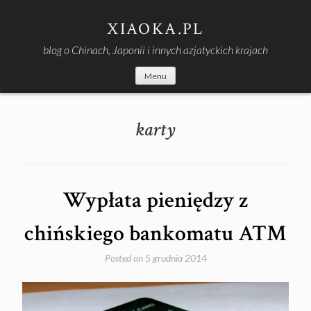
Skip
to
XIAOKA.PL
content
blog o Chinach, Japonii i innych azjatyckich krajach
Menu
karty
Wypłata pieniędzy z
chińskiego bankomatu ATM
Posted on
5 grudnia 2014