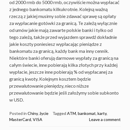
od 2000 rmb do 5000 rmb, oczywiście można wypłacać
z jednego bankomatu kilkukrotnie. Kolejną ważną
rzeczą z jakiej musimy sobie zdawać sprawę są opłaty
za wypłacanie gotówki za granicą. Te zależą wyłącznie
od umów jakie mają zawarte polskie banki i tylko od
tego zależą, także przed wyjazdem sprawdź dokładnie
jakie koszty poniesiesz wypłacając pieniądze z
bankomatu za granicą, każdy bank ma inny cennik.
Niektóre banki oferują darmowe wypłaty za granicą na
całym świecie, inne pobierają kilka złotych przy każdej
wypłacie, jeszcze inne pobierają % od wypłacanej za
granicą kwoty. Kolejnym kosztem będzie
przewalutowanie pieniędzy, nieco niższe
przewalutowanie będzie jeśli założymy sobie subkonto
w USD.
Posted in
Chiny
,
życie
Tagged
ATM
,
bankomat
,
karty
,
MasterCard
,
VISA
Leave a comment