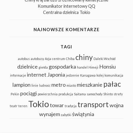
Komunikator internetowy QQ
Centralna dzielnica Tokio
NAJNOWSZE KOMENTARZE
TAGI
chiny
autobus
autobusy
Azja
centrum
Chiba
Daleki Wschód
dzielnice
gospodarka
Honsiu
giełda
handel
Himeji
internet
Japonia
informacje
jedzenie
Kanagawa
kolej
komunikacja
pałac
lampion
metro
mieszkanie
linie
ludność
miasto
pociągi
Pekin
powierzchnia
produkcja
Saitama
samochody
Shinto
strefy
Tokio
transport
towar
wojna
teatr
teren
tradycja
wynajem
świątynia
zabytki