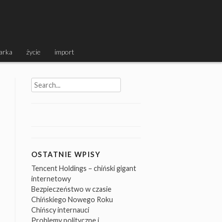
arka
życie
import
Search
for:
OSTATNIE WPISY
Tencent Holdings – chiński gigant
internetowy
Bezpieczeństwo w czasie
Chińskiego Nowego Roku
Chińscy internauci
Problemy polityczne i