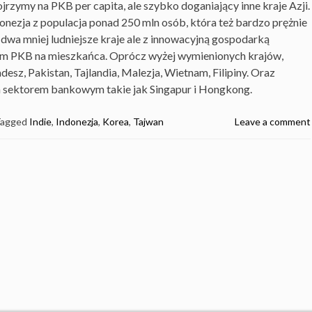
spojrzymy na PKB per capita, ale szybko doganiający inne kraje Azji.
donezja z populacja ponad 250 mln osób, która też bardzo prężnie
 dwa mniej ludniejsze kraje ale z innowacyjną gospodarką
kim PKB na mieszkańca. Oprócz wyżej wymienionych krajów,
esz, Pakistan, Tajlandia, Malezja, Wietnam, Filipiny. Oraz
 sektorem bankowym takie jak Singapur i Hongkong.
Tagged
Indie
,
Indonezja
,
Korea
,
Tajwan
Leave a comment