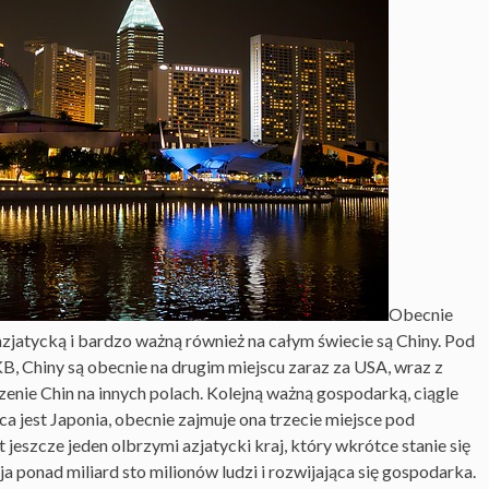
Obecnie
zjatycką i bardzo ważną również na całym świecie są Chiny. Pod
 Chiny są obecnie na drugim miejscu zaraz za USA, wraz z
zenie Chin na innych polach. Kolejną ważną gospodarką, ciągle
 jest Japonia, obecnie zajmuje ona trzecie miejsce pod
jeszcze jeden olbrzymi azjatycki kraj, który wkrótce stanie się
ja ponad miliard sto milionów ludzi i rozwijająca się gospodarka.