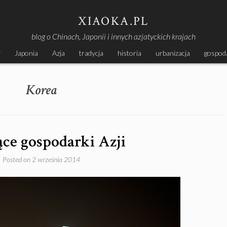
XIAOKA.PL
blog o Chinach, Japonii i innych azjatyckich krajach
y
Japonia
Azja
tradycja
historia
urbanizacja
gospod
Korea
ce gospodarki Azji
Posted on
2 września 2014