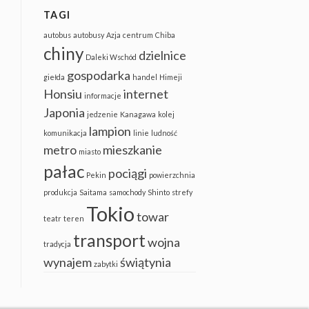
TAGI
autobus
autobusy
Azja
centrum
Chiba
chiny
dzielnice
Daleki Wschód
gospodarka
giełda
handel
Himeji
Honsiu
internet
informacje
Japonia
jedzenie
Kanagawa
kolej
lampion
komunikacja
linie
ludność
metro
mieszkanie
miasto
pałac
pociągi
Pekin
powierzchnia
produkcja
Saitama
samochody
Shinto
strefy
Tokio
towar
teatr
teren
transport
wojna
tradycja
wynajem
świątynia
zabytki