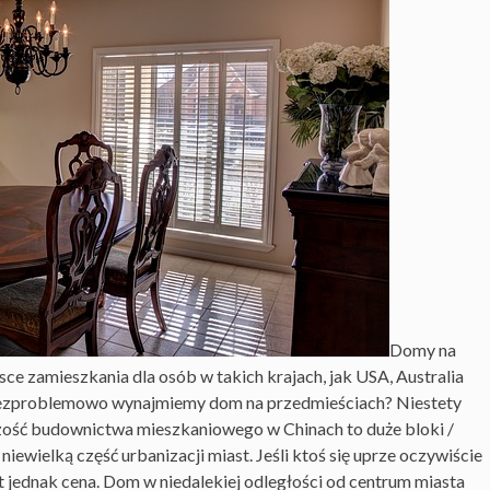
Domy na
ce zamieszkania dla osób w takich krajach, jak USA, Australia
ż bezproblemowo wynajmiemy dom na przedmieściach? Niestety
zość budownictwa mieszkaniowego w Chinach to duże bloki /
wielką część urbanizacji miast. Jeśli ktoś się uprze oczywiście
 jednak cena. Dom w niedalekiej odległości od centrum miasta