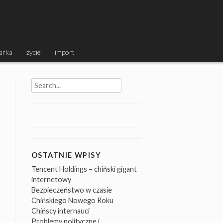
arka
życie
import
Search
for:
OSTATNIE WPISY
Tencent Holdings – chiński gigant
internetowy
Bezpieczeństwo w czasie
Chińskiego Nowego Roku
Chińscy internauci
Problemy polityczne i