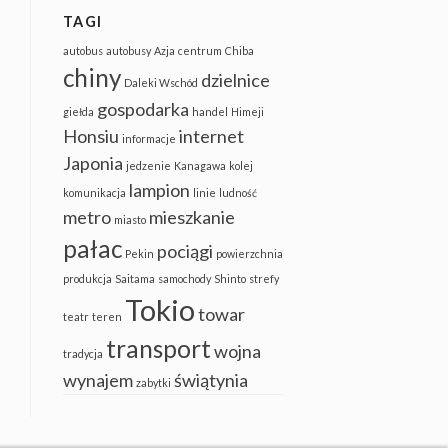
TAGI
autobus
autobusy
Azja
centrum
Chiba
chiny
dzielnice
Daleki Wschód
gospodarka
giełda
handel
Himeji
Honsiu
internet
informacje
Japonia
jedzenie
Kanagawa
kolej
lampion
komunikacja
linie
ludność
metro
mieszkanie
miasto
pałac
pociągi
Pekin
powierzchnia
produkcja
Saitama
samochody
Shinto
strefy
Tokio
towar
teatr
teren
transport
wojna
tradycja
wynajem
świątynia
zabytki