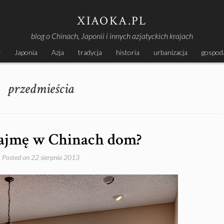
XIAOKA.PL
blog o Chinach, Japonii i innych azjatyckich krajach
y
Japonia
Azja
tradycja
historia
urbanizacja
gospod
przedmieścia
ajmę w Chinach dom?
Posted on
22 sierpnia 2013