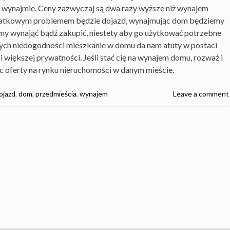
 i wynajmie. Ceny zazwyczaj są dwa razy wyższe niż wynajem
datkowym problemem będzie dojazd, wynajmując dom będziemy
my wynająć bądź zakupić, niestety aby go użytkować potrzebne
tych niedogodności mieszkanie w domu da nam atuty w postaci
 i większej prywatności. Jeśli stać cię na wynajem domu, rozważ i
c oferty na rynku nieruchomości w danym mieście.
ojazd
,
dom
,
przedmieścia
,
wynajem
Leave a comment