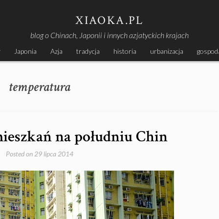
XIAOKA.PL
blog o Chinach, Japonii i innych azjatyckich krajach
y
Japonia
Azja
tradycja
historia
urbanizacja
gospod
temperatura
ieszkań na południu Chin
Posted on
29 lipca 2014