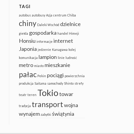
TAGI
autobus
autobusy
Azja
centrum
Chiba
chiny
dzielnice
Daleki Wschód
gospodarka
giełda
handel
Himeji
Honsiu
internet
informacje
Japonia
jedzenie
Kanagawa
kolej
lampion
komunikacja
linie
ludność
metro
mieszkanie
miasto
pałac
pociągi
Pekin
powierzchnia
produkcja
Saitama
samochody
Shinto
strefy
Tokio
towar
teatr
teren
transport
wojna
tradycja
wynajem
świątynia
zabytki