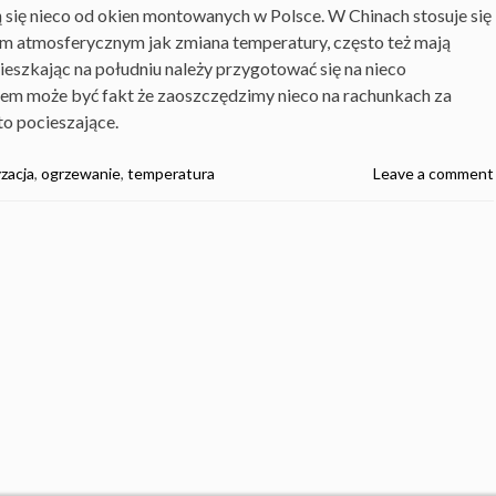
się nieco od okien montowanych w Polsce. W Chinach stosuje się
m atmosferycznym jak zmiana temperatury, często też mają
eszkając na południu należy przygotować się na nieco
sem może być fakt że zaoszczędzimy nieco na rachunkach za
to pocieszające.
yzacja
,
ogrzewanie
,
temperatura
Leave a comment