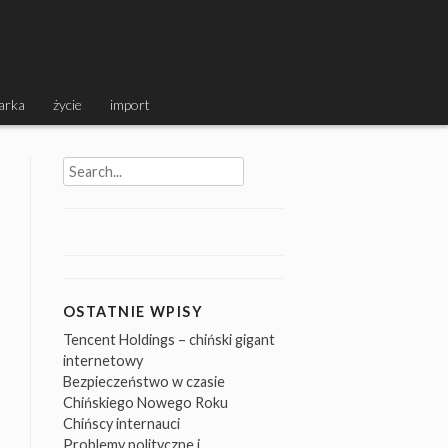
arka
życie
import
Search
for:
OSTATNIE WPISY
Tencent Holdings – chiński gigant
internetowy
Bezpieczeństwo w czasie
Chińskiego Nowego Roku
Chińscy internauci
Problemy polityczne i