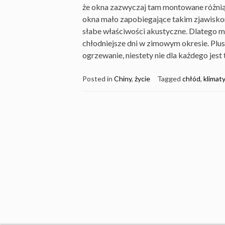
że okna zazwyczaj tam montowane różnią 
okna mało zapobiegające takim zjawisko
słabe właściwości akustyczne. Dlatego mi
chłodniejsze dni w zimowym okresie. Plu
ogrzewanie, niestety nie dla każdego jest 
Posted in
Chiny
,
życie
Tagged
chłód
,
klimat