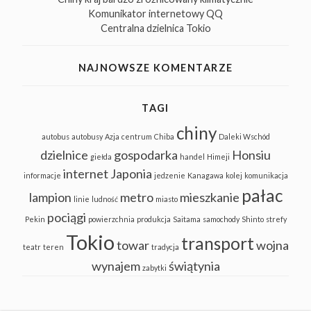
Komunikator internetowy QQ
Centralna dzielnica Tokio
NAJNOWSZE KOMENTARZE
TAGI
chiny
autobus
autobusy
Azja
centrum
Chiba
Daleki Wschód
dzielnice
gospodarka
Honsiu
giełda
handel
Himeji
internet
Japonia
informacje
jedzenie
Kanagawa
kolej
komunikacja
pałac
lampion
metro
mieszkanie
linie
ludność
miasto
pociągi
Pekin
powierzchnia
produkcja
Saitama
samochody
Shinto
strefy
Tokio
transport
towar
wojna
teatr
teren
tradycja
wynajem
świątynia
zabytki