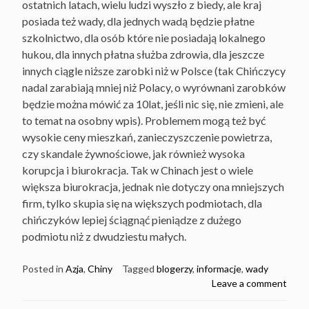
ostatnich latach, wielu ludzi wyszło z biedy, ale kraj
posiada też wady, dla jednych wadą będzie płatne
szkolnictwo, dla osób które nie posiadają lokalnego
hukou, dla innych płatna służba zdrowia, dla jeszcze
innych ciągle niższe zarobki niż w Polsce (tak Chińczycy
nadal zarabiają mniej niż Polacy, o wyrównani zarobków
będzie można mówić za 10lat, jeśli nic się, nie zmieni, ale
to temat na osobny wpis). Problemem mogą też być
wysokie ceny mieszkań, zanieczyszczenie powietrza,
czy skandale żywnościowe, jak również wysoka
korupcja i biurokracja. Tak w Chinach jest o wiele
większa biurokracja, jednak nie dotyczy ona mniejszych
firm, tylko skupia się na większych podmiotach, dla
chińczyków lepiej ściągnąć pieniądze z dużego
podmiotu niż z dwudziestu małych.
Posted in
Azja
,
Chiny
Tagged
blogerzy
,
informacje
,
wady
Leave a comment