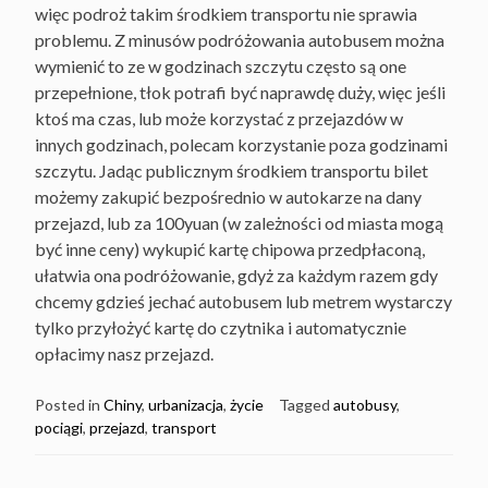
więc podroż takim środkiem transportu nie sprawia
problemu. Z minusów podróżowania autobusem można
wymienić to ze w godzinach szczytu często są one
przepełnione, tłok potrafi być naprawdę duży, więc jeśli
ktoś ma czas, lub może korzystać z przejazdów w
innych godzinach, polecam korzystanie poza godzinami
szczytu. Jadąc publicznym środkiem transportu bilet
możemy zakupić bezpośrednio w autokarze na dany
przejazd, lub za 100yuan (w zależności od miasta mogą
być inne ceny) wykupić kartę chipowa przedpłaconą,
ułatwia ona podróżowanie, gdyż za każdym razem gdy
chcemy gdzieś jechać autobusem lub metrem wystarczy
tylko przyłożyć kartę do czytnika i automatycznie
opłacimy nasz przejazd.
Posted in
Chiny
,
urbanizacja
,
życie
Tagged
autobusy
,
pociągi
,
przejazd
,
transport