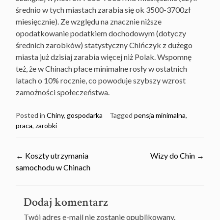
średnio w tych miastach zarabia się ok 3500-3700zł
miesięcznie). Ze względu na znacznie niższe
opodatkowanie podatkiem dochodowym (dotyczy
średnich zarobków) statystyczny Chińczyk z dużego
miasta już dzisiaj zarabia więcej niż Polak. Wspomnę
też, że w Chinach płace minimalne rosły w ostatnich
latach o 10% rocznie, co powoduje szybszy wzrost
zamożności społeczeństwa.
Posted in
Chiny
,
gospodarka
Tagged
pensja minimalna
,
praca
,
zarobki
Post
←
Koszty utrzymania
Wizy do Chin
→
samochodu w Chinach
navigation
Dodaj komentarz
Twój adres e-mail nie zostanie opublikowany.