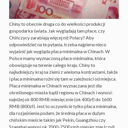
Chiny to obecnie druga co do wielkości produkcji
gospodarka świata. Jak wyglądają tam płace, czy
Chińczycy zarabiają więcej niż Polacy? Aby
odpowiedzieć na te pytania, trzeba najpierw nieco
wyjaśnić jak wygląda płaca minimalna w Chinach. W
Polsce mamy wyznaczoną płace minimalna, która
obowiązuje na terenie całego kraju. Chiny to
najludniejszy kraj na ziemi z wieloma kontrastami, także
i płaca minimalna rożni się tam w zależności od miejsca.
Płaca minimalna w Chinach wyznaczana jest dla
określonego miasta bądź regionu w Chinach i wynosi:
najniżej ok 800 RMB miesięcznie (ok 400zł) do 1600
RMB (800zł). Jest to oczywiście tylko płaca minimalna,
dla rozjaśnienia podam, że średnia płaca w dużym
chińskim mieście takim jak Pekin, Guangzhou czy
Szanghaj wynosi ok 7000-7500 rmb miesięcznie (czyli